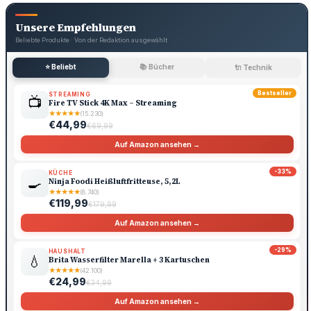
Unsere Empfehlungen
Beliebte Produkte · Von der Redaktion ausgewählt
⭐ Beliebt
📚 Bücher
🔌 Technik
Bestseller
STREAMING
📺
Fire TV Stick 4K Max – Streaming
★
★
★
★
★
(15.230)
€44,99
€69,99
Auf Amazon ansehen →
-33%
KÜCHE
🍳
Ninja Foodi Heißluftfritteuse, 5,2L
★
★
★
★
★
(8.740)
€119,99
€179,99
Auf Amazon ansehen →
-29%
HAUSHALT
💧
Brita Wasserfilter Marella + 3 Kartuschen
★
★
★
★
★
(42.100)
€24,99
€34,99
Auf Amazon ansehen →