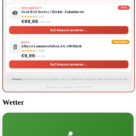
-50%
GESUNDHEIT
🪷
Oral-B iO Series 7 Elektr. Zahnbürste
★
★
★
★
★
(6.520)
€99,99
€199,99
Auf Amazon ansehen →
Topseller
BÜRO
📄
Albyco Laminierfolien A4, 100 Stück
★
★
★
★
★
(11.800)
€9,99
€14,99
Auf Amazon ansehen →
🔗
Hinweis:
Als Amazon-Partner verdienen wir an qualifizierten Verkäufen. Keine Mehrkosten für dich.
Preise können variieren · Stand: 8.8.2026
Wetter
📍