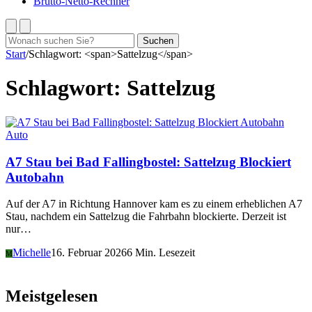
Brutto-Netto-Rechner
Suchen
Suchen
nach:
Start
/
Schlagwort: <span>Sattelzug</span>
Schlagwort:
Sattelzug
Auto
A7 Stau bei Bad Fallingbostel: Sattelzug Blockiert
Autobahn
Auf der A7 in Richtung Hannover kam es zu einem erheblichen A7
Stau, nachdem ein Sattelzug die Fahrbahn blockierte. Derzeit ist
nur…
Michelle
16. Februar 2026
6 Min. Lesezeit
M
Meistgelesen