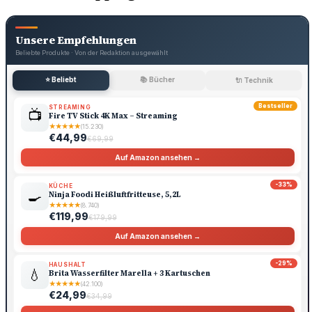
Unsere Empfehlungen
Beliebte Produkte · Von der Redaktion ausgewählt
⭐ Beliebt
📚 Bücher
🔌 Technik
Bestseller
STREAMING
📺
Fire TV Stick 4K Max – Streaming
★
★
★
★
★
(15.230)
€44,99
€69,99
Auf Amazon ansehen →
-33%
KÜCHE
🍳
Ninja Foodi Heißluftfritteuse, 5,2L
★
★
★
★
★
(8.740)
€119,99
€179,99
Auf Amazon ansehen →
-29%
HAUSHALT
💧
Brita Wasserfilter Marella + 3 Kartuschen
★
★
★
★
★
(42.100)
€24,99
€34,99