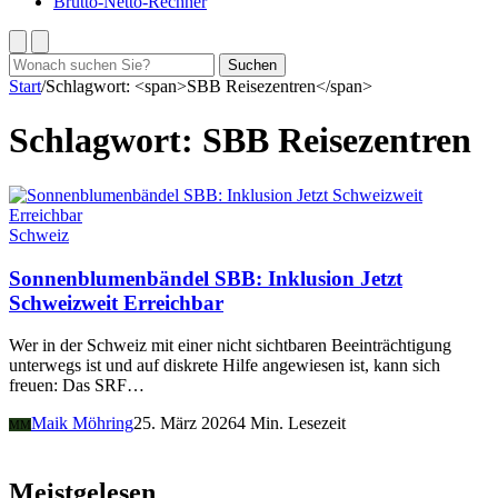
Brutto-Netto-Rechner
Suchen
Suchen
nach:
Start
/
Schlagwort: <span>SBB Reisezentren</span>
Schlagwort:
SBB Reisezentren
Schweiz
Sonnenblumenbändel SBB: Inklusion Jetzt
Schweizweit Erreichbar
Wer in der Schweiz mit einer nicht sichtbaren Beeinträchtigung
unterwegs ist und auf diskrete Hilfe angewiesen ist, kann sich
freuen: Das SRF…
Maik Möhring
25. März 2026
4 Min. Lesezeit
MM
Meistgelesen