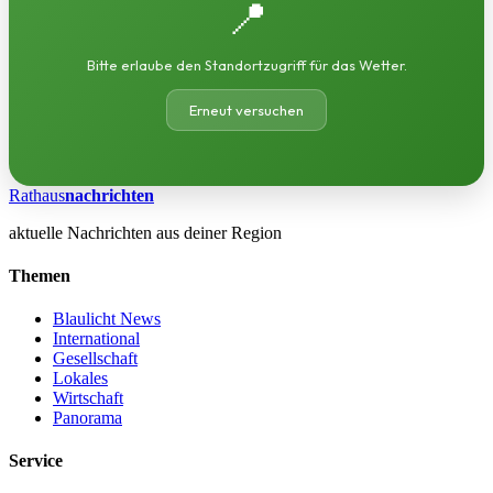
📍
Bitte erlaube den Standortzugriff für das Wetter.
Erneut versuchen
Rathaus
nachrichten
aktuelle Nachrichten aus deiner Region
Themen
Blaulicht News
International
Gesellschaft
Lokales
Wirtschaft
Panorama
Service