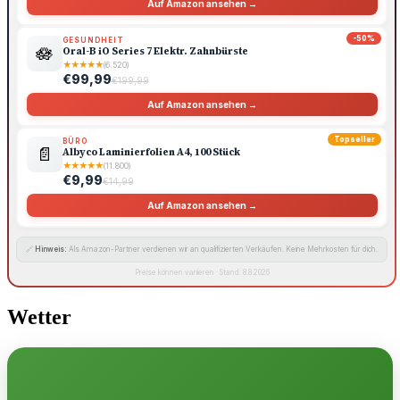
Auf Amazon ansehen →
-50%
GESUNDHEIT
🪷
Oral-B iO Series 7 Elektr. Zahnbürste
★
★
★
★
★
(6.520)
€99,99
€199,99
Auf Amazon ansehen →
Topseller
BÜRO
📄
Albyco Laminierfolien A4, 100 Stück
★
★
★
★
★
(11.800)
€9,99
€14,99
Auf Amazon ansehen →
🔗
Hinweis:
Als Amazon-Partner verdienen wir an qualifizierten Verkäufen. Keine Mehrkosten für dich.
Preise können variieren · Stand: 8.8.2026
Wetter