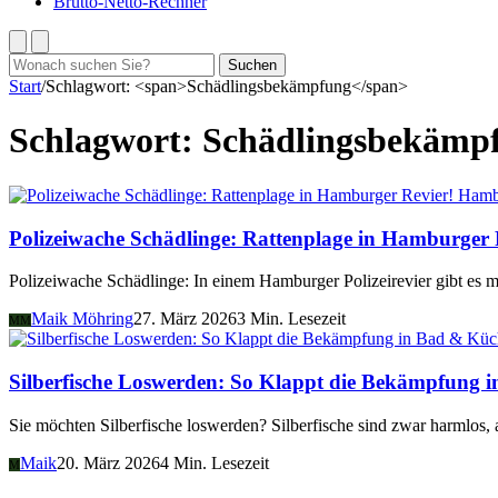
Brutto-Netto-Rechner
Suchen
Suchen
nach:
Start
/
Schlagwort: <span>Schädlingsbekämpfung</span>
Schlagwort:
Schädlingsbekämp
Hamb
Polizeiwache Schädlinge: Rattenplage in Hamburger 
Polizeiwache Schädlinge: In einem Hamburger Polizeirevier gibt es 
Maik Möhring
27. März 2026
3 Min. Lesezeit
MM
Silberfische Loswerden: So Klappt die Bekämpfung 
Sie möchten Silberfische loswerden? Silberfische sind zwar harmlo
Maik
20. März 2026
4 Min. Lesezeit
M