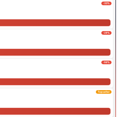
-33%
-29%
-50%
Topseller