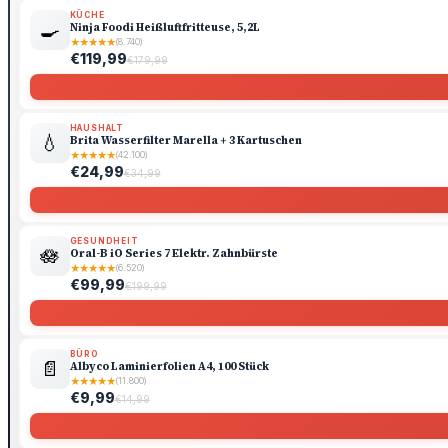
KÜCHE
🍳
Ninja Foodi Heißluftfritteuse, 5,2L
★
★
★
★
★
(8.740)
€119,99
€179,99
HAUSHALT
💧
Brita Wasserfilter Marella + 3 Kartuschen
★
★
★
★
★
(42.100)
€24,99
€34,99
GESUNDHEIT
🪷
Oral-B iO Series 7 Elektr. Zahnbürste
★
★
★
★
★
(6.520)
€99,99
€199,99
BÜRO
📄
Albyco Laminierfolien A4, 100 Stück
★
★
★
★
★
(11.800)
€9,99
€14,99