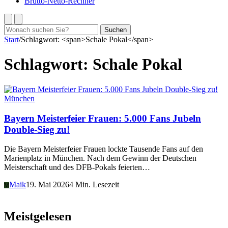
Brutto-Netto-Rechner
Suchen
Suchen
nach:
Start
/
Schlagwort: <span>Schale Pokal</span>
Schlagwort:
Schale Pokal
München
Bayern Meisterfeier Frauen: 5.000 Fans Jubeln
Double-Sieg zu!
Die Bayern Meisterfeier Frauen lockte Tausende Fans auf den
Marienplatz in München. Nach dem Gewinn der Deutschen
Meisterschaft und des DFB-Pokals feierten…
Maik
19. Mai 2026
4 Min. Lesezeit
M
Meistgelesen