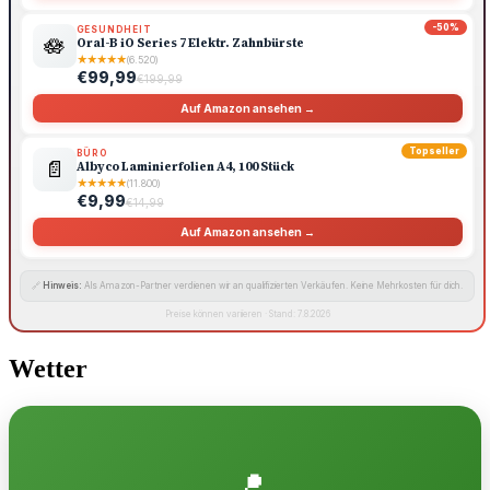
-50%
GESUNDHEIT
🪷
Oral-B iO Series 7 Elektr. Zahnbürste
★
★
★
★
★
(6.520)
€99,99
€199,99
Auf Amazon ansehen →
Topseller
BÜRO
📄
Albyco Laminierfolien A4, 100 Stück
★
★
★
★
★
(11.800)
€9,99
€14,99
Auf Amazon ansehen →
🔗
Hinweis:
Als Amazon-Partner verdienen wir an qualifizierten Verkäufen. Keine Mehrkosten für dich.
Preise können variieren · Stand: 7.8.2026
Wetter
📍