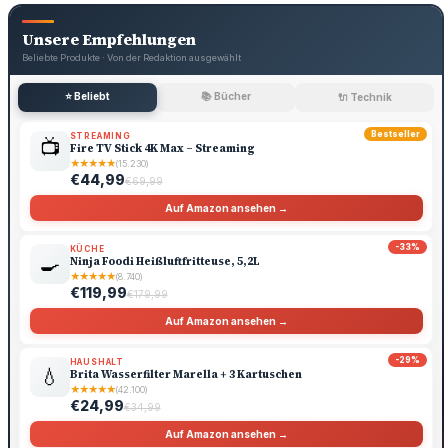
Unsere Empfehlungen
Beliebte Produkte · Von der Redaktion ausgewählt
⭐ Beliebt
📚 Bücher
🔌 Technik
Bestseller
STREAMING
📺
Fire TV Stick 4K Max – Streaming
★
★
★
★
★
(15.230)
€44,99
€69,99
Auf Amazon ansehen →
-33%
KÜCHE
🍳
Ninja Foodi Heißluftfritteuse, 5,2L
★
★
★
★
★
(8.740)
€119,99
€179,99
Auf Amazon ansehen →
-29%
HAUSHALT
💧
Brita Wasserfilter Marella + 3 Kartuschen
★
★
★
★
★
(42.100)
€24,99
€34,99
Auf Amazon ansehen →