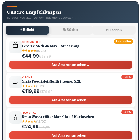
Unsere Empfehlungen
Beliebte Produkte · Von der Redaktion ausgewählt
⭐ Beliebt
📚 Bücher
🔌 Technik
Bestseller
STREAMING
📺
Fire TV Stick 4K Max – Streaming
★
★
★
★
★
(15.230)
€44,99
€69,99
Auf Amazon ansehen →
-33%
KÜCHE
🍳
Ninja Foodi Heißluftfritteuse, 5,2L
★
★
★
★
★
(8.740)
€119,99
€179,99
Auf Amazon ansehen →
-29%
HAUSHALT
💧
Brita Wasserfilter Marella + 3 Kartuschen
★
★
★
★
★
(42.100)
€24,99
€34,99
Auf Amazon ansehen →