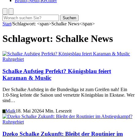
Brutto-Netto-Rechner
Suchen
Suchen
nach:
Start
/
Schlagwort: <span>Schalke News</span>
Schlagwort:
Schalke News
Ruhrgebiet
Schalke Aufstieg Perfekt? Königsblau feiert
Karaman & Muslic
Der Schalke Aufstieg in die Bundesliga ist zum Greifen nah! Ein
1:0-Sieg krönte die Saison und versetzte Königsblau in Ekstase. Wer
sind…
Maik
18. Mai 2026
4 Min. Lesezeit
M
Ruhrgebiet
Dzeko Schalke Zukunft: Bleibt der Routinier im