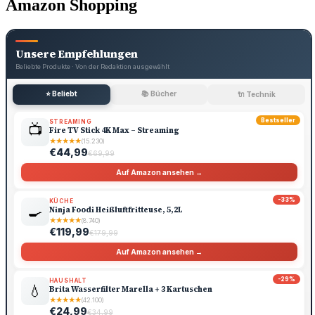
Amazon Shopping
Unsere Empfehlungen
Beliebte Produkte · Von der Redaktion ausgewählt
⭐ Beliebt
📚 Bücher
🔌 Technik
Bestseller
STREAMING
📺
Fire TV Stick 4K Max – Streaming
★
★
★
★
★
(15.230)
€44,99
€69,99
Auf Amazon ansehen →
-33%
KÜCHE
🍳
Ninja Foodi Heißluftfritteuse, 5,2L
★
★
★
★
★
(8.740)
€119,99
€179,99
Auf Amazon ansehen →
-29%
HAUSHALT
💧
Brita Wasserfilter Marella + 3 Kartuschen
★
★
★
★
★
(42.100)
€24,99
€34,99