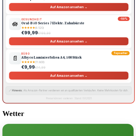
Auf Amazon ansehen →
-50%
GESUNDHEIT
🪷
Oral-B iO Series 7 Elektr. Zahnbürste
★
★
★
★
★
(6.520)
€99,99
€199,99
Auf Amazon ansehen →
Topseller
BÜRO
📄
Albyco Laminierfolien A4, 100 Stück
★
★
★
★
★
(11.800)
€9,99
€14,99
Auf Amazon ansehen →
🔗
Hinweis:
Als Amazon-Partner verdienen wir an qualifizierten Verkäufen. Keine Mehrkosten für dich.
Preise können variieren · Stand: 6.8.2026
Wetter