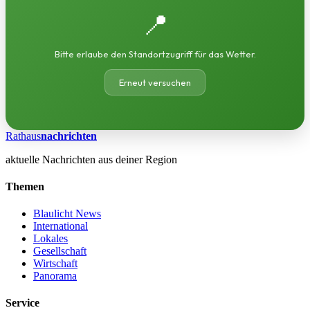
📍
Bitte erlaube den Standortzugriff für das Wetter.
Erneut versuchen
Rathaus
nachrichten
aktuelle Nachrichten aus deiner Region
Themen
Blaulicht News
International
Lokales
Gesellschaft
Wirtschaft
Panorama
Service