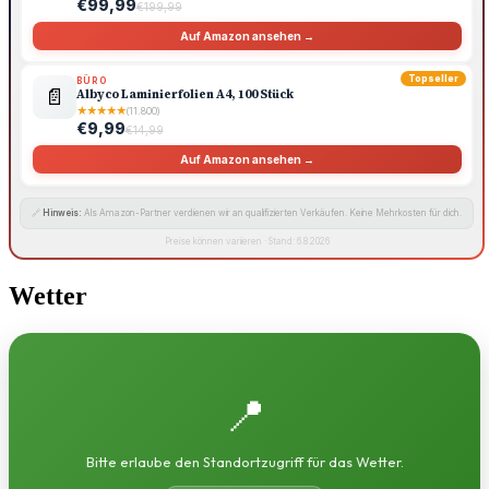
€99,99
€199,99
Auf Amazon ansehen →
Topseller
BÜRO
📄
Albyco Laminierfolien A4, 100 Stück
★
★
★
★
★
(11.800)
€9,99
€14,99
Auf Amazon ansehen →
🔗
Hinweis:
Als Amazon-Partner verdienen wir an qualifizierten Verkäufen. Keine Mehrkosten für dich.
Preise können variieren · Stand: 6.8.2026
Wetter
📍
Bitte erlaube den Standortzugriff für das Wetter.