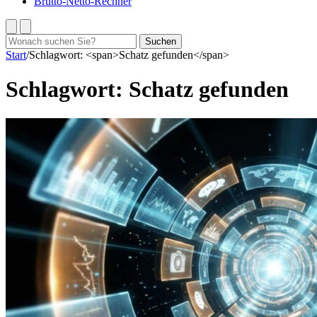
Brutto-Netto-Rechner
Suchen
Suchen
nach:
Start
/
Schlagwort: <span>Schatz gefunden</span>
Schlagwort:
Schatz gefunden