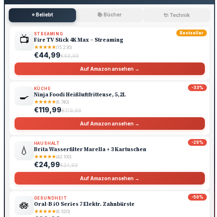
⭐ Beliebt
📚 Bücher
🔌 Technik
Bestseller
STREAMING
📺
Fire TV Stick 4K Max – Streaming
★
★
★
★
★
(15.230)
€44,99
€69,99
Auf Amazon ansehen →
-33%
KÜCHE
🍳
Ninja Foodi Heißluftfritteuse, 5,2L
★
★
★
★
★
(8.740)
€119,99
€179,99
Auf Amazon ansehen →
-29%
HAUSHALT
💧
Brita Wasserfilter Marella + 3 Kartuschen
★
★
★
★
★
(42.100)
€24,99
€34,99
Auf Amazon ansehen →
-50%
GESUNDHEIT
🪷
Oral-B iO Series 7 Elektr. Zahnbürste
★
★
★
★
★
(6.520)