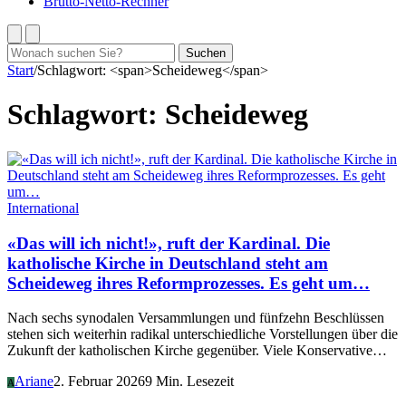
Brutto-Netto-Rechner
Suchen
Suchen
nach:
Start
/
Schlagwort: <span>Scheideweg</span>
Schlagwort:
Scheideweg
International
«Das will ich nicht!», ruft der Kardinal. Die
katholische Kirche in Deutschland steht am
Scheideweg ihres Reformprozesses. Es geht um…
Nach sechs synodalen Versammlungen und fünfzehn Beschlüssen
stehen sich weiterhin radikal unterschiedliche Vorstellungen über die
Zukunft der katholischen Kirche gegenüber. Viele Konservative…
Ariane
2. Februar 2026
9 Min. Lesezeit
A