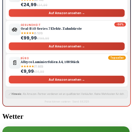
€24,99
€34,99
Auf Amazon ansehen →
-50%
GESUNDHEIT
🪷
Oral-B iO Series 7 Elektr. Zahnbürste
★
★
★
★
★
(6.520)
€99,99
€199,99
Auf Amazon ansehen →
Topseller
BÜRO
📄
Albyco Laminierfolien A4, 100 Stück
★
★
★
★
★
(11.800)
€9,99
€14,99
Auf Amazon ansehen →
🔗
Hinweis:
Als Amazon-Partner verdienen wir an qualifizierten Verkäufen. Keine Mehrkosten für dich.
Preise können variieren · Stand: 8.8.2026
Wetter