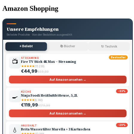
Amazon Shopping
Unsere Empfehlungen
Beliebte Produkte · Von der Redaktion ausgewählt
⭐ Beliebt
📚 Bücher
🔌 Technik
Bestseller
STREAMING
📺
Fire TV Stick 4K Max – Streaming
★
★
★
★
★
(15.230)
€44,99
€69,99
Auf Amazon ansehen →
-33%
KÜCHE
🍳
Ninja Foodi Heißluftfritteuse, 5,2L
★
★
★
★
★
(8.740)
€119,99
€179,99
Auf Amazon ansehen →
-29%
HAUSHALT
💧
Brita Wasserfilter Marella + 3 Kartuschen
★
★
★
★
★
(42.100)