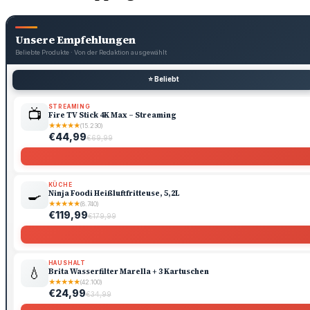
Unsere Empfehlungen
Beliebte Produkte · Von der Redaktion ausgewählt
⭐ Beliebt
STREAMING
📺
Fire TV Stick 4K Max – Streaming
★
★
★
★
★
(15.230)
€44,99
€69,99
KÜCHE
🍳
Ninja Foodi Heißluftfritteuse, 5,2L
★
★
★
★
★
(8.740)
€119,99
€179,99
HAUSHALT
💧
Brita Wasserfilter Marella + 3 Kartuschen
★
★
★
★
★
(42.100)
€24,99
€34,99