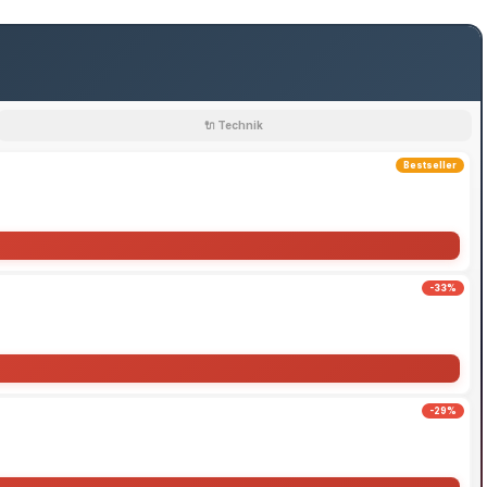
🔌 Technik
Bestseller
-33%
-29%