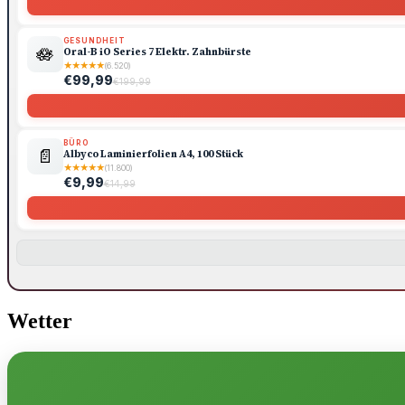
GESUNDHEIT
🪷
Oral-B iO Series 7 Elektr. Zahnbürste
★
★
★
★
★
(6.520)
€99,99
€199,99
BÜRO
📄
Albyco Laminierfolien A4, 100 Stück
★
★
★
★
★
(11.800)
€9,99
€14,99
Wetter