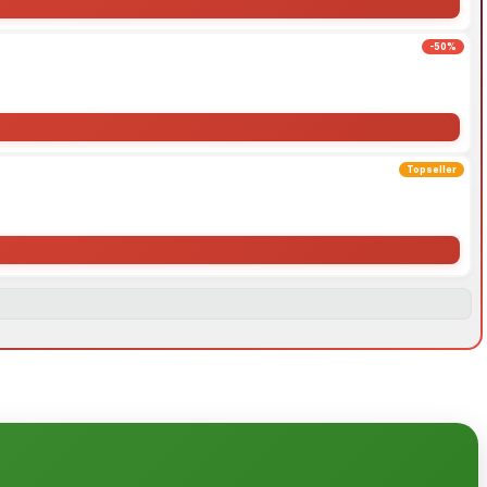
-50%
Topseller