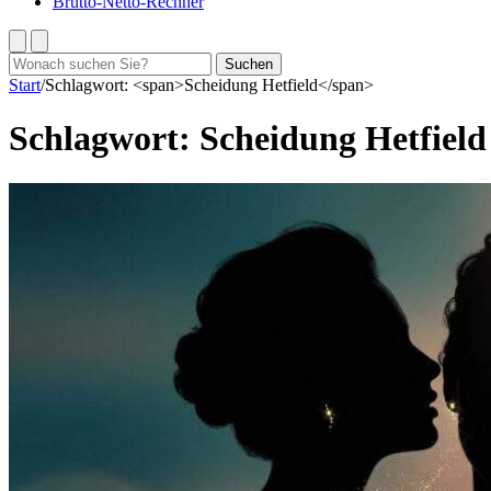
Brutto-Netto-Rechner
Suchen
Suchen
nach:
Start
/
Schlagwort: <span>Scheidung Hetfield</span>
Schlagwort:
Scheidung Hetfield