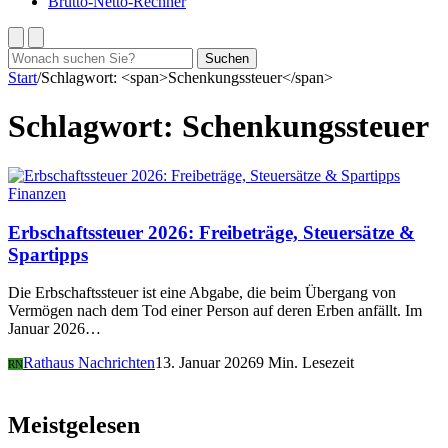
Brutto-Netto-Rechner
Suchen
Suchen
nach:
Start
/
Schlagwort: <span>Schenkungssteuer</span>
Schlagwort:
Schenkungssteuer
Finanzen
Erbschaftssteuer 2026: Freibeträge, Steuersätze &
Spartipps
Die Erbschaftssteuer ist eine Abgabe, die beim Übergang von
Vermögen nach dem Tod einer Person auf deren Erben anfällt. Im
Januar 2026…
Rathaus Nachrichten
13. Januar 2026
9 Min. Lesezeit
RN
Meistgelesen