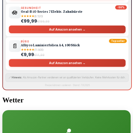
-50%
GESUNDHEIT
🪷
Oral-B iO Series 7 Elektr. Zahnbürste
★
★
★
★
★
(6.520)
€99,99
€199,99
Auf Amazon ansehen →
Topseller
BÜRO
📄
Albyco Laminierfolien A4, 100 Stück
★
★
★
★
★
(11.800)
€9,99
€14,99
Auf Amazon ansehen →
🔗
Hinweis:
Als Amazon-Partner verdienen wir an qualifizierten Verkäufen. Keine Mehrkosten für dich.
Preise können variieren · Stand: 7.8.2026
Wetter
📍