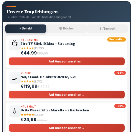
Unsere Empfehlungen
Beliebte Produkte · Von der Redaktion ausgewählt
⭐ Beliebt
📚 Bücher
🔌 Technik
Bestseller
STREAMING
📺
Fire TV Stick 4K Max – Streaming
★
★
★
★
★
(15.230)
€44,99
€69,99
Auf Amazon ansehen →
-33%
KÜCHE
🍳
Ninja Foodi Heißluftfritteuse, 5,2L
★
★
★
★
★
(8.740)
€119,99
€179,99
Auf Amazon ansehen →
-29%
HAUSHALT
💧
Brita Wasserfilter Marella + 3 Kartuschen
★
★
★
★
★
(42.100)
€24,99
€34,99
Auf Amazon ansehen →