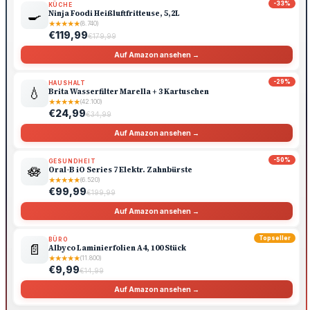
-33%
KÜCHE
🍳
Ninja Foodi Heißluftfritteuse, 5,2L
★
★
★
★
★
(8.740)
€119,99
€179,99
Auf Amazon ansehen →
-29%
HAUSHALT
💧
Brita Wasserfilter Marella + 3 Kartuschen
★
★
★
★
★
(42.100)
€24,99
€34,99
Auf Amazon ansehen →
-50%
GESUNDHEIT
🪷
Oral-B iO Series 7 Elektr. Zahnbürste
★
★
★
★
★
(6.520)
€99,99
€199,99
Auf Amazon ansehen →
Topseller
BÜRO
📄
Albyco Laminierfolien A4, 100 Stück
★
★
★
★
★
(11.800)
€9,99
€14,99
Auf Amazon ansehen →