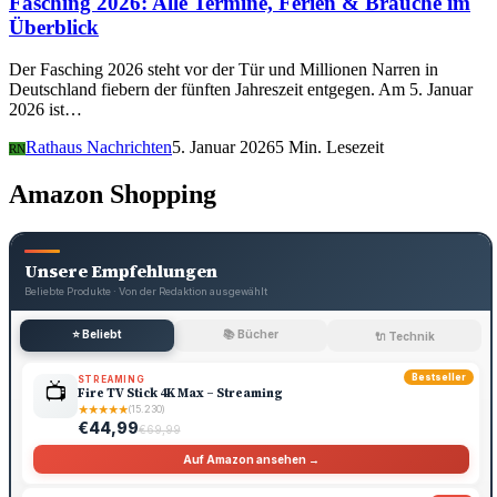
Fasching 2026: Alle Termine, Ferien & Bräuche im
Überblick
Der Fasching 2026 steht vor der Tür und Millionen Narren in
Deutschland fiebern der fünften Jahreszeit entgegen. Am 5. Januar
2026 ist…
Rathaus Nachrichten
5. Januar 2026
5 Min. Lesezeit
RN
Amazon Shopping
Unsere Empfehlungen
Beliebte Produkte · Von der Redaktion ausgewählt
⭐ Beliebt
📚 Bücher
🔌 Technik
Bestseller
STREAMING
📺
Fire TV Stick 4K Max – Streaming
★
★
★
★
★
(15.230)
€44,99
€69,99
Auf Amazon ansehen →