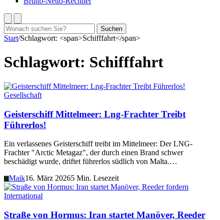
Brutto-Netto-Rechner
Suchen
Suchen
nach:
Start
/
Schlagwort: <span>Schifffahrt</span>
Schlagwort:
Schifffahrt
Gesellschaft
Geisterschiff Mittelmeer: Lng-Frachter Treibt
Führerlos!
Ein verlassenes Geisterschiff treibt im Mittelmeer: Der LNG-
Frachter "Arctic Metagaz", der durch einen Brand schwer
beschädigt wurde, driftet führerlos südlich von Malta.…
Maik
16. März 2026
5 Min. Lesezeit
M
International
Straße von Hormus: Iran startet Manöver, Reeder