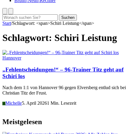
Brutto-Netto-Rechner
Suchen
Suchen
nach:
Start
/
Schlagwort: <span>Schiri Leistung</span>
Schlagwort:
Schiri Leistung
Hannover
„Fehlentscheidungen!“ – 96-Trainer Titz geht auf
Schiri los
Nach dem 1:1 von Hannover 96 gegen Elversberg entlud sich bei
Christian Titz der Frust.
Michelle
5. April 2026
1 Min. Lesezeit
M
Meistgelesen