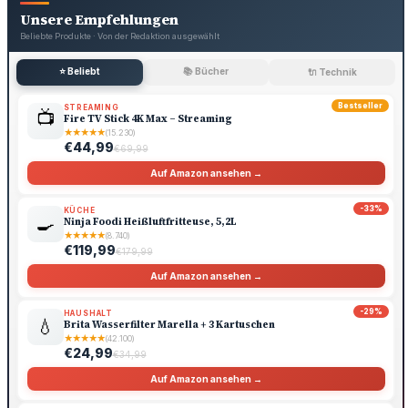
Unsere Empfehlungen
Beliebte Produkte · Von der Redaktion ausgewählt
⭐ Beliebt
📚 Bücher
🔌 Technik
Bestseller
STREAMING
📺
Fire TV Stick 4K Max – Streaming
★
★
★
★
★
(15.230)
€44,99
€69,99
Auf Amazon ansehen →
-33%
KÜCHE
🍳
Ninja Foodi Heißluftfritteuse, 5,2L
★
★
★
★
★
(8.740)
€119,99
€179,99
Auf Amazon ansehen →
-29%
HAUSHALT
💧
Brita Wasserfilter Marella + 3 Kartuschen
★
★
★
★
★
(42.100)
€24,99
€34,99
Auf Amazon ansehen →