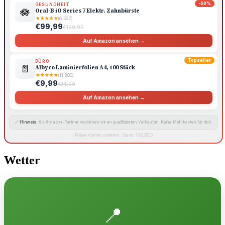
-50%
GESUNDHEIT
🪷
Oral-B iO Series 7 Elektr. Zahnbürste
★
★
★
★
★
(6.520)
€99,99
€199,99
Auf Amazon ansehen →
Topseller
BÜRO
📄
Albyco Laminierfolien A4, 100 Stück
★
★
★
★
★
(11.800)
€9,99
€14,99
Auf Amazon ansehen →
🔗
Hinweis:
Als Amazon-Partner verdienen wir an qualifizierten Verkäufen. Keine Mehrkosten für dich.
Preise können variieren · Stand: 10.8.2026
Wetter
📍