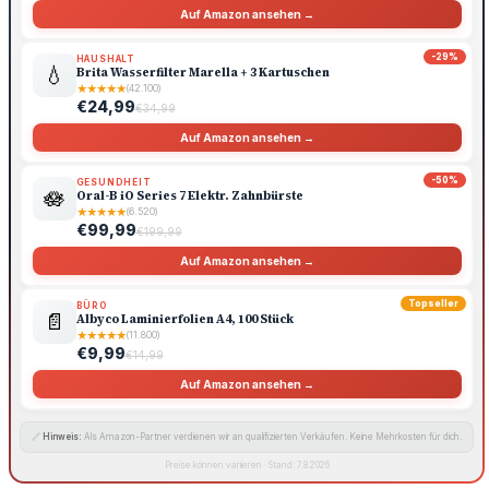
Auf Amazon ansehen →
-29%
HAUSHALT
💧
Brita Wasserfilter Marella + 3 Kartuschen
★
★
★
★
★
(42.100)
€24,99
€34,99
Auf Amazon ansehen →
-50%
GESUNDHEIT
🪷
Oral-B iO Series 7 Elektr. Zahnbürste
★
★
★
★
★
(6.520)
€99,99
€199,99
Auf Amazon ansehen →
Topseller
BÜRO
📄
Albyco Laminierfolien A4, 100 Stück
★
★
★
★
★
(11.800)
€9,99
€14,99
Auf Amazon ansehen →
🔗
Hinweis:
Als Amazon-Partner verdienen wir an qualifizierten Verkäufen. Keine Mehrkosten für dich.
Preise können variieren · Stand: 7.8.2026