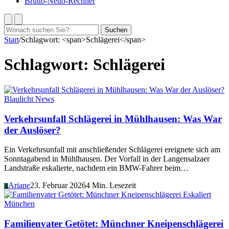
Brutto-Netto-Rechner
Suchen
Suchen
nach:
Start
/
Schlagwort: <span>Schlägerei</span>
Schlagwort:
Schlägerei
Blaulicht News
Verkehrsunfall Schlägerei in Mühlhausen: Was War
der Auslöser?
Ein Verkehrsunfall mit anschließender Schlägerei ereignete sich am
Sonntagabend in Mühlhausen. Der Vorfall in der Langensalzaer
Landstraße eskalierte, nachdem ein BMW-Fahrer beim…
Ariane
23. Februar 2026
4 Min. Lesezeit
A
München
Familienvater Getötet: Münchner Kneipenschlägerei