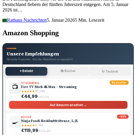
Deutschland fiebern der fünften Jahreszeit entgegen. Am 5. Januar
2026 ist…
Rathaus Nachrichten
5. Januar 2026
5 Min. Lesezeit
RN
Amazon Shopping
Unsere Empfehlungen
Beliebte Produkte · Von der Redaktion ausgewählt
⭐ Beliebt
📚 Bücher
🔌 Technik
Bestseller
STREAMING
📺
Fire TV Stick 4K Max – Streaming
★
★
★
★
★
(15.230)
€44,99
€69,99
Auf Amazon ansehen →
-33%
KÜCHE
🍳
Ninja Foodi Heißluftfritteuse, 5,2L
★
★
★
★
★
(8.740)
€119,99
€179,99