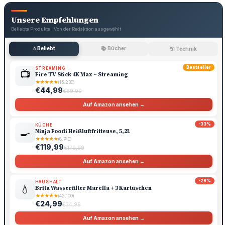
Unsere Empfehlungen
Beliebte Produkte · Von der Redaktion ausgewählt
⭐ Beliebt
📚 Bücher
🔌 Technik
Bestseller
STREAMING
📺
Fire TV Stick 4K Max – Streaming
★
★
★
★
★
(15.230)
€44,99
€69,99
Auf Amazon ansehen →
-33%
KÜCHE
🍳
Ninja Foodi Heißluftfritteuse, 5,2L
★
★
★
★
★
(8.740)
€119,99
€179,99
Auf Amazon ansehen →
-29%
HAUSHALT
💧
Brita Wasserfilter Marella + 3 Kartuschen
★
★
★
★
★
(42.100)
€24,99
€34,99
Auf Amazon ansehen →