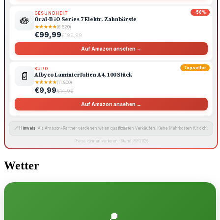
-50%
GESUNDHEIT
🪷
Oral-B iO Series 7 Elektr. Zahnbürste
★
★
★
★
★
(6.520)
€99,99
€199,99
Auf Amazon ansehen →
Topseller
BÜRO
📄
Albyco Laminierfolien A4, 100 Stück
★
★
★
★
★
(11.800)
€9,99
€14,99
Auf Amazon ansehen →
🔗
Hinweis:
Als Amazon-Partner verdienen wir an qualifizierten Verkäufen. Keine Mehrkosten für dich.
Preise können variieren · Stand: 8.8.2026
Wetter
📍