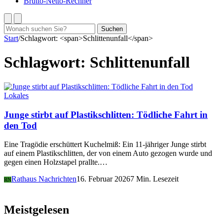
Brutto-Netto-Rechner
Suchen
Suchen
nach:
Start
/
Schlagwort: <span>Schlittenunfall</span>
Schlagwort:
Schlittenunfall
Lokales
Junge stirbt auf Plastikschlitten: Tödliche Fahrt in
den Tod
Eine Tragödie erschüttert Kuchelmiß: Ein 11-jähriger Junge stirbt
auf einem Plastikschlitten, der von einem Auto gezogen wurde und
gegen einen Holzstapel prallte.…
Rathaus Nachrichten
16. Februar 2026
7 Min. Lesezeit
RN
Meistgelesen