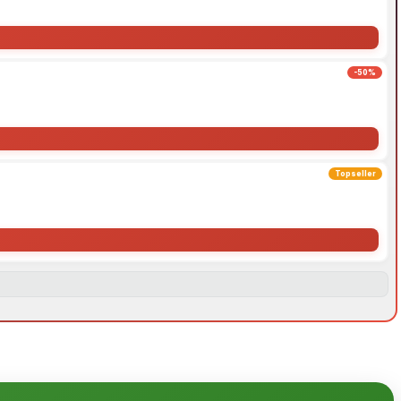
-50%
Topseller