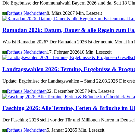
Die Ergebnisse der Kommunalwahl Bayern 2026 sind da. Seit 18 Uhr 
Rathaus Nachrichten
8. März 2026
7 Min. Lesezeit
RN
Lo
Ramadan 2026: Datum, Dauer & alle Regeln zum Fa
Was ist Ramadan 2026? Der Ramadan 2026 ist der neunte Monat im i
Rathaus Nachrichten
17. Februar 2026
10 Min. Lesezeit
RN
Gesellsc
Landtagswahlen 2026: Termine, Ergebnisse & Progn
Update: Ergebnisse der Landtagswahlen – Stand 22.03.2026 Die er
Rathaus Nachrichten
22. Dezember 2025
7 Min. Lesezeit
RN
Vera
Fasching 2026: Alle Termine, Ferien & Bräuche im Ü
Der Fasching 2026 steht vor der Tür und Millionen Narren in Deutsch
Rathaus Nachrichten
5. Januar 2026
5 Min. Lesezeit
RN