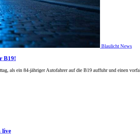
Blaulicht News
r B19!
ag, als ein 84-jähriger Autofahrer auf die B19 auffuhr und einen vorf
live