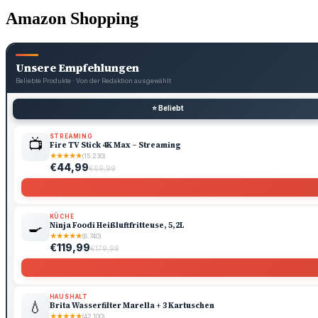
Amazon Shopping
Unsere Empfehlungen
Beliebte Produkte · Von der Redaktion ausgewählt
⭐ Beliebt
STREAMING
📺
Fire TV Stick 4K Max – Streaming
★
★
★
★
★
(15.230)
€44,99
€69,99
KÜCHE
🍳
Ninja Foodi Heißluftfritteuse, 5,2L
★
★
★
★
★
(8.740)
€119,99
€179,99
HAUSHALT
💧
Brita Wasserfilter Marella + 3 Kartuschen
★
★
★
★
★
(42.100)