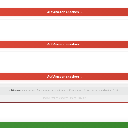
Auf Amazon ansehen →
Auf Amazon ansehen →
Auf Amazon ansehen →
🔗
Hinweis:
Als Amazon-Partner verdienen wir an qualifizierten Verkäufen. Keine Mehrkosten für dich.
Preise können variieren · Stand: 8.8.2026