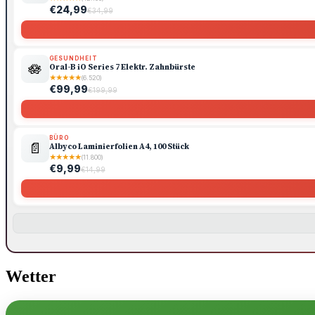
€24,99
€34,99
GESUNDHEIT
🪷
Oral-B iO Series 7 Elektr. Zahnbürste
★
★
★
★
★
(6.520)
€99,99
€199,99
BÜRO
📄
Albyco Laminierfolien A4, 100 Stück
★
★
★
★
★
(11.800)
€9,99
€14,99
Wetter