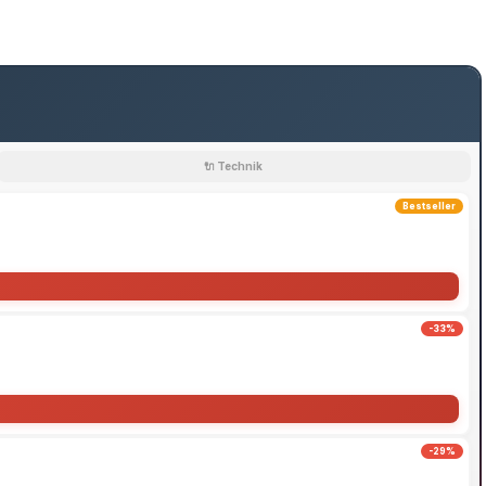
🔌 Technik
Bestseller
-33%
-29%