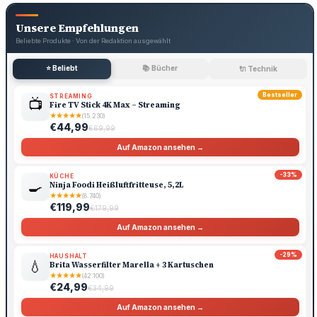
Unsere Empfehlungen
Beliebte Produkte · Von der Redaktion ausgewählt
⭐ Beliebt
📚 Bücher
🔌 Technik
Bestseller
STREAMING
📺
Fire TV Stick 4K Max – Streaming
★
★
★
★
★
(15.230)
€44,99
€69,99
Auf Amazon ansehen →
-33%
KÜCHE
🍳
Ninja Foodi Heißluftfritteuse, 5,2L
★
★
★
★
★
(8.740)
€119,99
€179,99
Auf Amazon ansehen →
-29%
HAUSHALT
💧
Brita Wasserfilter Marella + 3 Kartuschen
★
★
★
★
★
(42.100)
€24,99
€34,99
Auf Amazon ansehen →