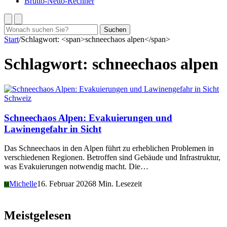
Brutto-Netto-Rechner
Suchen
Suchen
nach:
Start
/
Schlagwort: <span>schneechaos alpen</span>
Schlagwort:
schneechaos alpen
Schweiz
Schneechaos Alpen: Evakuierungen und
Lawinengefahr in Sicht
Das Schneechaos in den Alpen führt zu erheblichen Problemen in
verschiedenen Regionen. Betroffen sind Gebäude und Infrastruktur,
was Evakuierungen notwendig macht. Die…
Michelle
16. Februar 2026
8 Min. Lesezeit
M
Meistgelesen