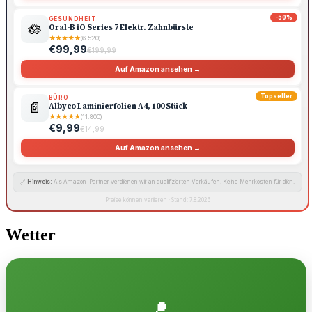
-50%
GESUNDHEIT
🪷
Oral-B iO Series 7 Elektr. Zahnbürste
★
★
★
★
★
(6.520)
€99,99
€199,99
Auf Amazon ansehen →
Topseller
BÜRO
📄
Albyco Laminierfolien A4, 100 Stück
★
★
★
★
★
(11.800)
€9,99
€14,99
Auf Amazon ansehen →
🔗
Hinweis:
Als Amazon-Partner verdienen wir an qualifizierten Verkäufen. Keine Mehrkosten für dich.
Preise können variieren · Stand: 7.8.2026
Wetter
📍