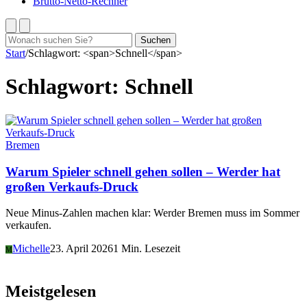
Brutto-Netto-Rechner
Suchen
Suchen
nach:
Start
/
Schlagwort: <span>Schnell</span>
Schlagwort:
Schnell
Bremen
Warum Spieler schnell gehen sollen – Werder hat
großen Verkaufs-Druck
Neue Minus-Zahlen machen klar: Werder Bremen muss im Sommer
verkaufen.
Michelle
23. April 2026
1 Min. Lesezeit
M
Meistgelesen