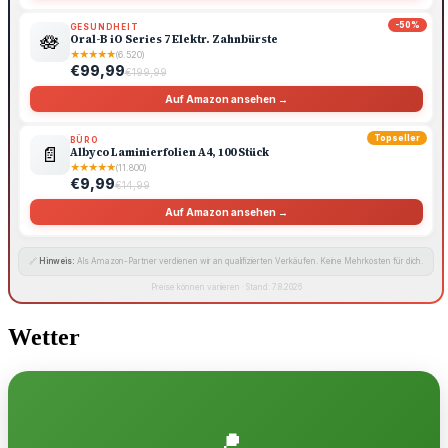
-50%
GESUNDHEIT
🪷
Oral-B iO Series 7 Elektr. Zahnbürste
★
★
★
★
★
(6.520)
€99,99
€199,99
Auf Amazon ansehen →
Topseller
BÜRO
📄
Albyco Laminierfolien A4, 100 Stück
★
★
★
★
★
(11.800)
€9,99
€14,99
Auf Amazon ansehen →
🔗
Hinweis:
Als Amazon-Partner verdienen wir an qualifizierten Verkäufen. Keine Mehrkosten für dich.
Preise können variieren · Stand: 7.8.2026
Wetter
📍