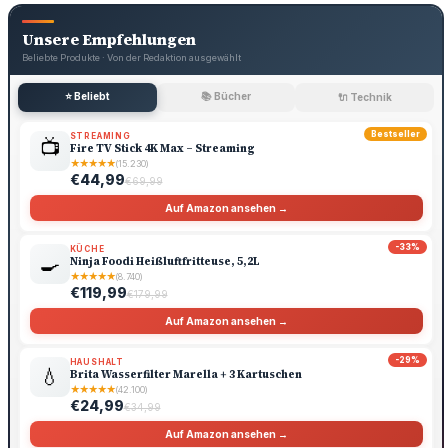
Unsere Empfehlungen
Beliebte Produkte · Von der Redaktion ausgewählt
⭐ Beliebt
📚 Bücher
🔌 Technik
Bestseller
STREAMING
📺
Fire TV Stick 4K Max – Streaming
★
★
★
★
★
(15.230)
€44,99
€69,99
Auf Amazon ansehen →
-33%
KÜCHE
🍳
Ninja Foodi Heißluftfritteuse, 5,2L
★
★
★
★
★
(8.740)
€119,99
€179,99
Auf Amazon ansehen →
-29%
HAUSHALT
💧
Brita Wasserfilter Marella + 3 Kartuschen
★
★
★
★
★
(42.100)
€24,99
€34,99
Auf Amazon ansehen →