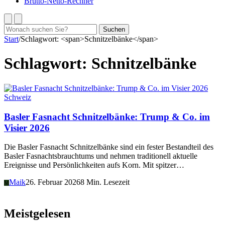
Brutto-Netto-Rechner
Suchen
Suchen
nach:
Start
/
Schlagwort: <span>Schnitzelbänke</span>
Schlagwort:
Schnitzelbänke
Schweiz
Basler Fasnacht Schnitzelbänke: Trump & Co. im
Visier 2026
Die Basler Fasnacht Schnitzelbänke sind ein fester Bestandteil des
Basler Fasnachtsbrauchtums und nehmen traditionell aktuelle
Ereignisse und Persönlichkeiten aufs Korn. Mit spitzer…
Maik
26. Februar 2026
8 Min. Lesezeit
M
Meistgelesen