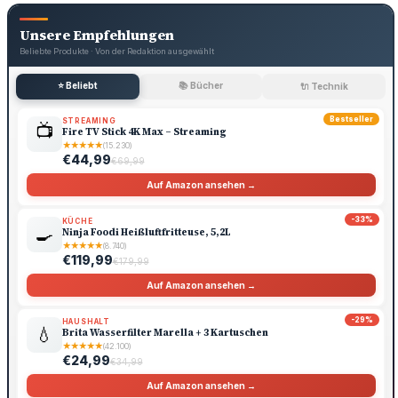
Unsere Empfehlungen
Beliebte Produkte · Von der Redaktion ausgewählt
⭐ Beliebt
📚 Bücher
🔌 Technik
Bestseller
STREAMING
📺
Fire TV Stick 4K Max – Streaming
★
★
★
★
★
(15.230)
€44,99
€69,99
Auf Amazon ansehen →
-33%
KÜCHE
🍳
Ninja Foodi Heißluftfritteuse, 5,2L
★
★
★
★
★
(8.740)
€119,99
€179,99
Auf Amazon ansehen →
-29%
HAUSHALT
💧
Brita Wasserfilter Marella + 3 Kartuschen
★
★
★
★
★
(42.100)
€24,99
€34,99
Auf Amazon ansehen →