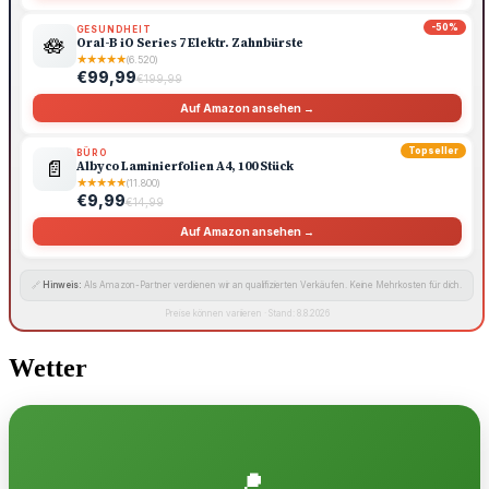
-50%
GESUNDHEIT
🪷
Oral-B iO Series 7 Elektr. Zahnbürste
★
★
★
★
★
(6.520)
€99,99
€199,99
Auf Amazon ansehen →
Topseller
BÜRO
📄
Albyco Laminierfolien A4, 100 Stück
★
★
★
★
★
(11.800)
€9,99
€14,99
Auf Amazon ansehen →
🔗
Hinweis:
Als Amazon-Partner verdienen wir an qualifizierten Verkäufen. Keine Mehrkosten für dich.
Preise können variieren · Stand: 8.8.2026
Wetter
📍