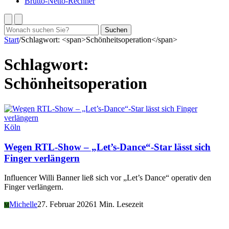
Brutto-Netto-Rechner
Suchen
Suchen
nach:
Start
/
Schlagwort: <span>Schönheitsoperation</span>
Schlagwort:
Schönheitsoperation
Köln
Wegen RTL-Show – „Let’s-Dance“-Star lässt sich
Finger verlängern
Influencer Willi Banner ließ sich vor „Let’s Dance“ operativ den
Finger verlängern.
Michelle
27. Februar 2026
1 Min. Lesezeit
M