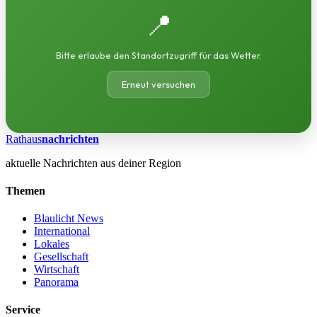
📍
Bitte erlaube den Standortzugriff für das Wetter.
Erneut versuchen
Rathaus
nachrichten
aktuelle Nachrichten aus deiner Region
Themen
Blaulicht News
International
Lokales
Gesellschaft
Wirtschaft
Panorama
Service