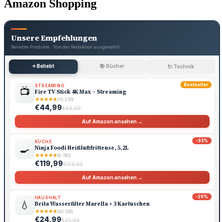
Amazon Shopping
Unsere Empfehlungen
Beliebte Produkte · Von der Redaktion ausgewählt
⭐ Beliebt
📚 Bücher
🔌 Technik
Bestseller
STREAMING
📺
Fire TV Stick 4K Max – Streaming
★
★
★
★
★
(15.230)
€44,99
€69,99
Auf Amazon ansehen →
-33%
KÜCHE
🍳
Ninja Foodi Heißluftfritteuse, 5,2L
★
★
★
★
★
(8.740)
€119,99
€179,99
Auf Amazon ansehen →
-29%
HAUSHALT
💧
Brita Wasserfilter Marella + 3 Kartuschen
★
★
★
★
★
(42.100)
€24,99
€34,99