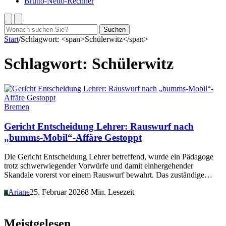
Brutto-Netto-Rechner
Suchen
Suchen
nach:
Start
/
Schlagwort: <span>Schülerwitz</span>
Schlagwort:
Schülerwitz
Bremen
Gericht Entscheidung Lehrer: Rauswurf nach
„bumms-Mobil“-Affäre Gestoppt
Die Gericht Entscheidung Lehrer betreffend, wurde ein Pädagoge
trotz schwerwiegender Vorwürfe und damit einhergehender
Skandale vorerst vor einem Rauswurf bewahrt. Das zuständige…
Ariane
25. Februar 2026
8 Min. Lesezeit
A
Meistgelesen