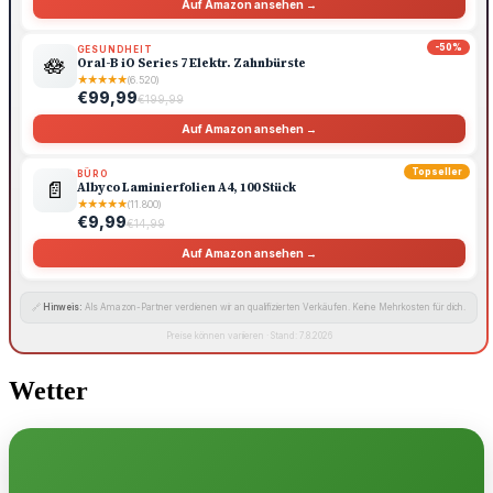
Auf Amazon ansehen →
-50%
GESUNDHEIT
🪷
Oral-B iO Series 7 Elektr. Zahnbürste
★
★
★
★
★
(6.520)
€99,99
€199,99
Auf Amazon ansehen →
Topseller
BÜRO
📄
Albyco Laminierfolien A4, 100 Stück
★
★
★
★
★
(11.800)
€9,99
€14,99
Auf Amazon ansehen →
🔗
Hinweis:
Als Amazon-Partner verdienen wir an qualifizierten Verkäufen. Keine Mehrkosten für dich.
Preise können variieren · Stand: 7.8.2026
Wetter