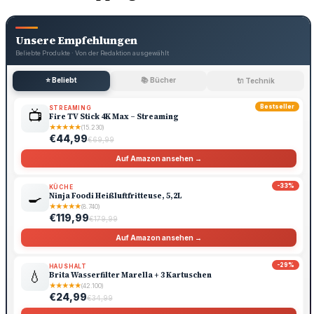
Unsere Empfehlungen
Beliebte Produkte · Von der Redaktion ausgewählt
⭐ Beliebt
📚 Bücher
🔌 Technik
Bestseller
STREAMING
📺
Fire TV Stick 4K Max – Streaming
★
★
★
★
★
(15.230)
€44,99
€69,99
Auf Amazon ansehen →
-33%
KÜCHE
🍳
Ninja Foodi Heißluftfritteuse, 5,2L
★
★
★
★
★
(8.740)
€119,99
€179,99
Auf Amazon ansehen →
-29%
HAUSHALT
💧
Brita Wasserfilter Marella + 3 Kartuschen
★
★
★
★
★
(42.100)
€24,99
€34,99