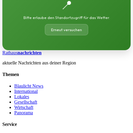
📍
Bitte erlaube den Standortzugriff für das Wetter.
Erneut versuchen
Rathaus
nachrichten
aktuelle Nachrichten aus deiner Region
Themen
Blaulicht News
International
Lokales
Gesellschaft
Wirtschaft
Panorama
Service