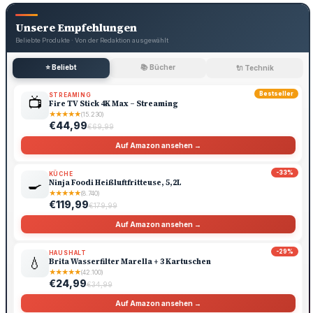
Unsere Empfehlungen
Beliebte Produkte · Von der Redaktion ausgewählt
⭐ Beliebt
📚 Bücher
🔌 Technik
Bestseller
STREAMING
📺
Fire TV Stick 4K Max – Streaming
★
★
★
★
★
(15.230)
€44,99
€69,99
Auf Amazon ansehen →
-33%
KÜCHE
🍳
Ninja Foodi Heißluftfritteuse, 5,2L
★
★
★
★
★
(8.740)
€119,99
€179,99
Auf Amazon ansehen →
-29%
HAUSHALT
💧
Brita Wasserfilter Marella + 3 Kartuschen
★
★
★
★
★
(42.100)
€24,99
€34,99
Auf Amazon ansehen →