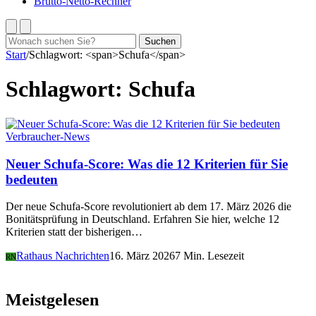
Brutto-Netto-Rechner
Suchen
Suchen
nach:
Start
/
Schlagwort: <span>Schufa</span>
Schlagwort:
Schufa
Verbraucher-News
Neuer Schufa-Score: Was die 12 Kriterien für Sie
bedeuten
Der neue Schufa-Score revolutioniert ab dem 17. März 2026 die
Bonitätsprüfung in Deutschland. Erfahren Sie hier, welche 12
Kriterien statt der bisherigen…
Rathaus Nachrichten
16. März 2026
7 Min. Lesezeit
RN
Meistgelesen