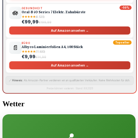
-50%
GESUNDHEIT
🪷
Oral-B iO Series 7 Elektr. Zahnbürste
★
★
★
★
★
(6.520)
€99,99
€199,99
Auf Amazon ansehen →
Topseller
BÜRO
📄
Albyco Laminierfolien A4, 100 Stück
★
★
★
★
★
(11.800)
€9,99
€14,99
Auf Amazon ansehen →
🔗
Hinweis:
Als Amazon-Partner verdienen wir an qualifizierten Verkäufen. Keine Mehrkosten für dich.
Preise können variieren · Stand: 8.8.2026
Wetter
📍