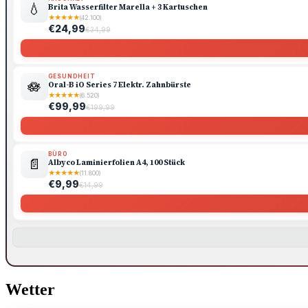
💧
Brita Wasserfilter Marella + 3 Kartuschen
★
★
★
★
★
(42.100)
€24,99
€34,99
GESUNDHEIT
🪷
Oral-B iO Series 7 Elektr. Zahnbürste
★
★
★
★
★
(6.520)
€99,99
€199,99
BÜRO
📄
Albyco Laminierfolien A4, 100 Stück
★
★
★
★
★
(11.800)
€9,99
€14,99
Wetter