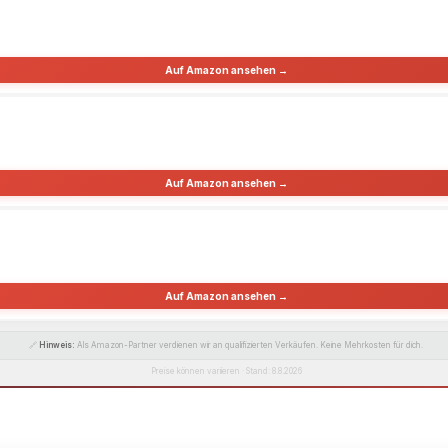
Auf Amazon ansehen →
Auf Amazon ansehen →
Auf Amazon ansehen →
🔗
Hinweis:
Als Amazon-Partner verdienen wir an qualifizierten Verkäufen. Keine Mehrkosten für dich.
Preise können variieren · Stand: 8.8.2026