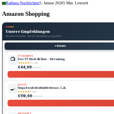
Rathaus Nachrichten
5. Januar 2026
5 Min. Lesezeit
RN
Amazon Shopping
Unsere Empfehlungen
Beliebte Produkte · Von der Redaktion ausgewählt
⭐ Beliebt
STREAMING
📺
Fire TV Stick 4K Max – Streaming
★
★
★
★
★
(15.230)
€44,99
€69,99
KÜCHE
🍳
Ninja Foodi Heißluftfritteuse, 5,2L
★
★
★
★
★
(8.740)
€119,99
€179,99
HAUSHALT