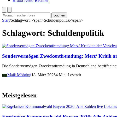
Brutto-Netto-Rechner
Suchen
Suchen
nach:
Start
/
Schlagwort: <span>Schuldenpolitik</span>
Schlagwort:
Schuldenpolitik
Sondervermögen Zweckentfremdung: Merz‘ Kritik a
Die Sondervermögen Zweckentfremdung in Deutschland betrifft einen 
Maik Möhring
18. März 2026
4 Min. Lesezeit
MM
Meistgelesen
Lokales
Ergebnisse Kommunalwahl Bayern 2026: Alle Zahlen 