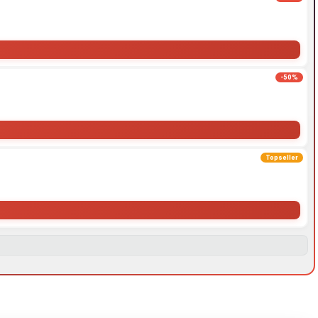
-50%
Topseller