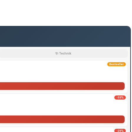
🔌 Technik
Bestseller
-33%
-29%