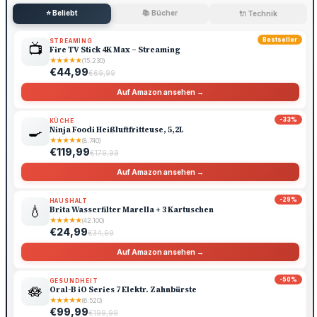
⭐ Beliebt
📚 Bücher
🔌 Technik
Bestseller
STREAMING
📺
Fire TV Stick 4K Max – Streaming
★
★
★
★
★
(15.230)
€44,99
€69,99
Auf Amazon ansehen →
-33%
KÜCHE
🍳
Ninja Foodi Heißluftfritteuse, 5,2L
★
★
★
★
★
(8.740)
€119,99
€179,99
Auf Amazon ansehen →
-29%
HAUSHALT
💧
Brita Wasserfilter Marella + 3 Kartuschen
★
★
★
★
★
(42.100)
€24,99
€34,99
Auf Amazon ansehen →
-50%
GESUNDHEIT
🪷
Oral-B iO Series 7 Elektr. Zahnbürste
★
★
★
★
★
(6.520)
€99,99
€199,99