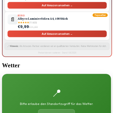
Auf Amazon ansehen →
Topseller
BÜRO
📄
Albyco Laminierfolien A4, 100 Stück
★
★
★
★
★
(11.800)
€9,99
€14,99
Auf Amazon ansehen →
🔗
Hinweis:
Als Amazon-Partner verdienen wir an qualifizierten Verkäufen. Keine Mehrkosten für dich.
Preise können variieren · Stand: 9.8.2026
Wetter
📍
Bitte erlaube den Standortzugriff für das Wetter.