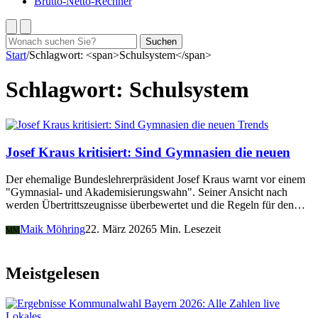
Brutto-Netto-Rechner
Suchen
Suchen
nach:
Start
/
Schlagwort: <span>Schulsystem</span>
Schlagwort:
Schulsystem
Trends
Josef Kraus kritisiert: Sind Gymnasien die neuen
Der ehemalige Bundeslehrerpräsident Josef Kraus warnt vor einem
"Gymnasial- und Akademisierungswahn". Seiner Ansicht nach
werden Übertrittszeugnisse überbewertet und die Regeln für den…
Maik Möhring
22. März 2026
5 Min. Lesezeit
MM
Meistgelesen
Lokales