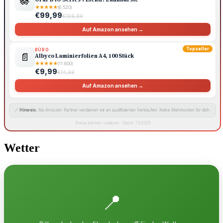
🪷
★
★
★
★
★
(6.520)
€99,99
€199,99
Auf Amazon ansehen →
Topseller
BÜRO
📄
Albyco Laminierfolien A4, 100 Stück
★
★
★
★
★
(11.800)
€9,99
€14,99
Auf Amazon ansehen →
🔗
Hinweis:
Als Amazon-Partner verdienen wir an qualifizierten Verkäufen. Keine Mehrkosten für dich.
Preise können variieren · Stand: 7.8.2026
Wetter
📍