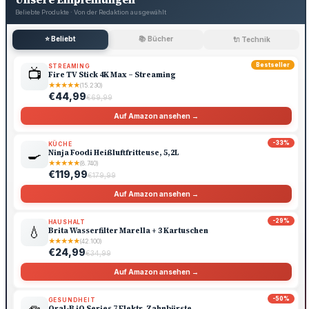
Beliebte Produkte · Von der Redaktion ausgewählt
⭐ Beliebt
📚 Bücher
🔌 Technik
Bestseller
STREAMING
📺
Fire TV Stick 4K Max – Streaming
★
★
★
★
★
(15.230)
€44,99
€69,99
Auf Amazon ansehen →
-33%
KÜCHE
🍳
Ninja Foodi Heißluftfritteuse, 5,2L
★
★
★
★
★
(8.740)
€119,99
€179,99
Auf Amazon ansehen →
-29%
HAUSHALT
💧
Brita Wasserfilter Marella + 3 Kartuschen
★
★
★
★
★
(42.100)
€24,99
€34,99
Auf Amazon ansehen →
-50%
GESUNDHEIT
Oral-B iO Series 7 Elektr. Zahnbürste