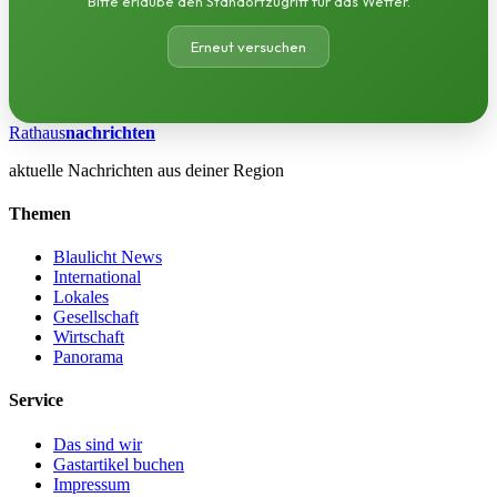
Bitte erlaube den Standortzugriff für das Wetter.
Erneut versuchen
Rathaus
nachrichten
aktuelle Nachrichten aus deiner Region
Themen
Blaulicht News
International
Lokales
Gesellschaft
Wirtschaft
Panorama
Service
Das sind wir
Gastartikel buchen
Impressum