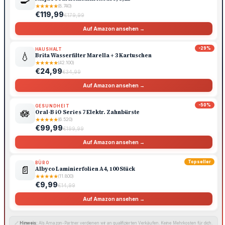
★
★
★
★
★
(8.740)
€119,99
€179,99
Auf Amazon ansehen →
-29%
HAUSHALT
💧
Brita Wasserfilter Marella + 3 Kartuschen
★
★
★
★
★
(42.100)
€24,99
€34,99
Auf Amazon ansehen →
-50%
GESUNDHEIT
🪷
Oral-B iO Series 7 Elektr. Zahnbürste
★
★
★
★
★
(6.520)
€99,99
€199,99
Auf Amazon ansehen →
Topseller
BÜRO
📄
Albyco Laminierfolien A4, 100 Stück
★
★
★
★
★
(11.800)
€9,99
€14,99
Auf Amazon ansehen →
🔗
Hinweis:
Als Amazon-Partner verdienen wir an qualifizierten Verkäufen. Keine Mehrkosten für dich.