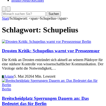
Brutto-Netto-Rechner
Suchen
Suchen
nach:
Start
/
Schlagwort: <span>Schupelius</span>
Schlagwort:
Schupelius
Berlin
Drosten Kritik: Schupelius warnt vor Pressezensur
Die Kritik an Drosten entzündet sich aktuell an seinem Plädoyer für
eine stärkere Kontrolle von wissenschaftlicher Kommunikation. Der
Virologe sieht die Notwendigkeit,…
Ariane
5. Mai 2026
4 Min. Lesezeit
A
Berlin
Breitscheidplatz Sperrungen Dauern an: Das
Bedeutet das für Berlin