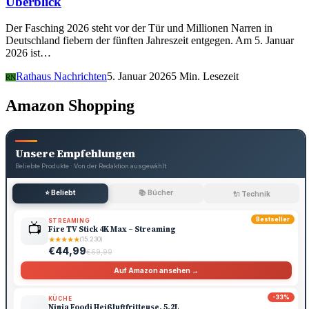
Überblick
Der Fasching 2026 steht vor der Tür und Millionen Narren in
Deutschland fiebern der fünften Jahreszeit entgegen. Am 5. Januar
2026 ist…
Rathaus Nachrichten
5. Januar 2026
5 Min. Lesezeit
RN
Amazon Shopping
Unsere Empfehlungen
Beliebte Produkte · Von der Redaktion ausgewählt
⭐ Beliebt
📚 Bücher
🔌 Technik
Bestseller
STREAMING
📺
Fire TV Stick 4K Max – Streaming
★
★
★
★
★
(15.230)
€44,99
€69,99
Auf Amazon ansehen →
-33%
KÜCHE
🍳
Ninja Foodi Heißluftfritteuse, 5,2L