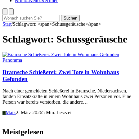
Brutto-Netto-Rechner
Suchen
Suchen
nach:
Start
/
Schlagwort: <span>Schussgeräusche</span>
Schlagwort:
Schussgeräusche
Panorama
Bramsche Schießerei: Zwei Tote in Wohnhaus
Gefunden
Nach einer gemeldeten Schießerei in Bramsche, Niedersachsen,
fanden Einsatzkräfte in einem Wohnhaus zwei Personen vor. Eine
Person war bereits verstorben, die andere…
Maik
2. März 2026
5 Min. Lesezeit
M
Meistgelesen