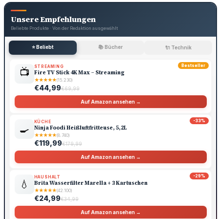
Unsere Empfehlungen
Beliebte Produkte · Von der Redaktion ausgewählt
⭐ Beliebt
📚 Bücher
🔌 Technik
Bestseller
STREAMING
📺
Fire TV Stick 4K Max – Streaming
★
★
★
★
★
(15.230)
€44,99
€69,99
Auf Amazon ansehen →
-33%
KÜCHE
🍳
Ninja Foodi Heißluftfritteuse, 5,2L
★
★
★
★
★
(8.740)
€119,99
€179,99
Auf Amazon ansehen →
-29%
HAUSHALT
💧
Brita Wasserfilter Marella + 3 Kartuschen
★
★
★
★
★
(42.100)
€24,99
€34,99
Auf Amazon ansehen →