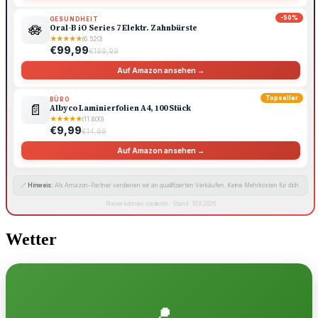
-50%
GESUNDHEIT
🪷
Oral-B iO Series 7 Elektr. Zahnbürste
★
★
★
★
★
(6.520)
€99,99
€199,99
Auf Amazon ansehen →
Topseller
BÜRO
📄
Albyco Laminierfolien A4, 100 Stück
★
★
★
★
★
(11.800)
€9,99
€14,99
Auf Amazon ansehen →
🔗
Hinweis:
Als Amazon-Partner verdienen wir an qualifizierten Verkäufen. Keine Mehrkosten für dich.
Preise können variieren · Stand: 10.8.2026
Wetter
📍