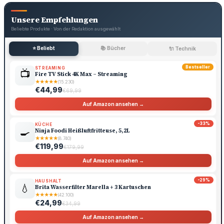
Unsere Empfehlungen
Beliebte Produkte · Von der Redaktion ausgewählt
⭐ Beliebt
📚 Bücher
🔌 Technik
Bestseller
STREAMING
📺
Fire TV Stick 4K Max – Streaming
★
★
★
★
★
(15.230)
€44,99
€69,99
Auf Amazon ansehen →
-33%
KÜCHE
🍳
Ninja Foodi Heißluftfritteuse, 5,2L
★
★
★
★
★
(8.740)
€119,99
€179,99
Auf Amazon ansehen →
-29%
HAUSHALT
💧
Brita Wasserfilter Marella + 3 Kartuschen
★
★
★
★
★
(42.100)
€24,99
€34,99
Auf Amazon ansehen →