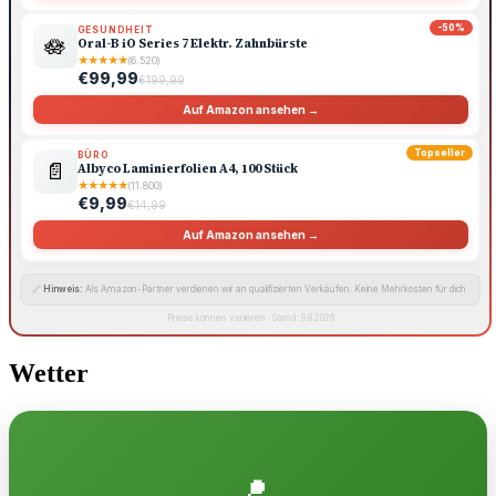
-50%
GESUNDHEIT
🪷
Oral-B iO Series 7 Elektr. Zahnbürste
★
★
★
★
★
(6.520)
€99,99
€199,99
Auf Amazon ansehen →
Topseller
BÜRO
📄
Albyco Laminierfolien A4, 100 Stück
★
★
★
★
★
(11.800)
€9,99
€14,99
Auf Amazon ansehen →
🔗
Hinweis:
Als Amazon-Partner verdienen wir an qualifizierten Verkäufen. Keine Mehrkosten für dich.
Preise können variieren · Stand: 9.8.2026
Wetter
📍