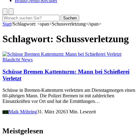
Brutto-Netto-Rechner
Suchen
Suchen
nach:
Start
/
Schlagwort: <span>Schussverletzung</span>
Schlagwort:
Schussverletzung
Blaulicht News
Schüsse Bremen Kattenturm: Mann bei Schießerei
Verletzt
Schüsse in Bremen-Kattenturm verletzten am Dienstagmorgen einen
60-jährigen Mann. Die Polizei Bremen ist mit zahlreichen
Einsatzkräften vor Ort und hat die Ermittlungen…
Maik Möhring
31. März 2026
3 Min. Lesezeit
MM
Meistgelesen