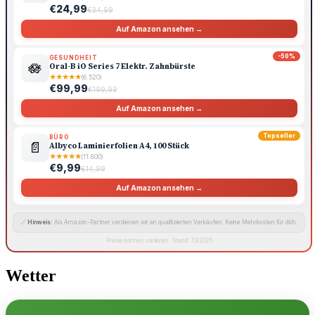
€24,99
€34,99
Auf Amazon ansehen →
-50%
GESUNDHEIT
🪷
Oral-B iO Series 7 Elektr. Zahnbürste
★
★
★
★
★
(6.520)
€99,99
€199,99
Auf Amazon ansehen →
Topseller
BÜRO
📄
Albyco Laminierfolien A4, 100 Stück
★
★
★
★
★
(11.800)
€9,99
€14,99
Auf Amazon ansehen →
🔗
Hinweis:
Als Amazon-Partner verdienen wir an qualifizierten Verkäufen. Keine Mehrkosten für dich.
Preise können variieren · Stand: 7.8.2026
Wetter