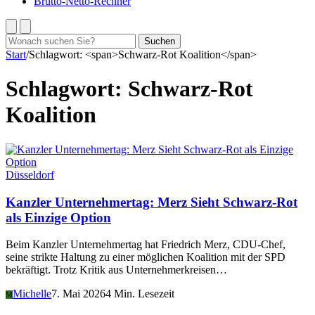
Brutto-Netto-Rechner
Suchen
Suchen
nach:
Start
/
Schlagwort: <span>Schwarz-Rot Koalition</span>
Schlagwort:
Schwarz-Rot
Koalition
Düsseldorf
Kanzler Unternehmertag: Merz Sieht Schwarz-Rot
als Einzige Option
Beim Kanzler Unternehmertag hat Friedrich Merz, CDU-Chef,
seine strikte Haltung zu einer möglichen Koalition mit der SPD
bekräftigt. Trotz Kritik aus Unternehmerkreisen…
Michelle
7. Mai 2026
4 Min. Lesezeit
M