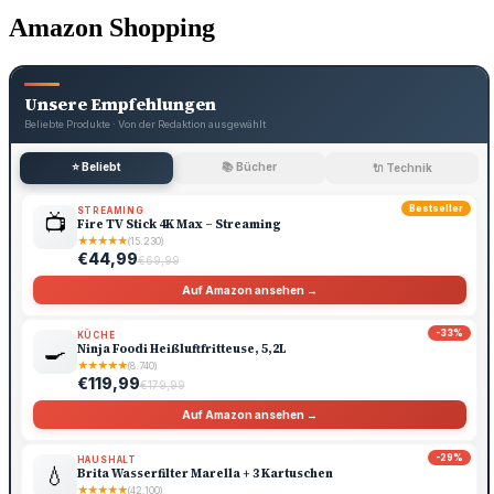
Amazon Shopping
Unsere Empfehlungen
Beliebte Produkte · Von der Redaktion ausgewählt
⭐ Beliebt
📚 Bücher
🔌 Technik
Bestseller
STREAMING
📺
Fire TV Stick 4K Max – Streaming
★
★
★
★
★
(15.230)
€44,99
€69,99
Auf Amazon ansehen →
-33%
KÜCHE
🍳
Ninja Foodi Heißluftfritteuse, 5,2L
★
★
★
★
★
(8.740)
€119,99
€179,99
Auf Amazon ansehen →
-29%
HAUSHALT
💧
Brita Wasserfilter Marella + 3 Kartuschen
★
★
★
★
★
(42.100)