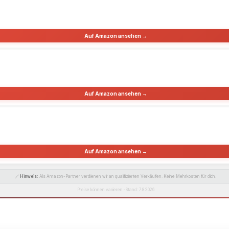
Auf Amazon ansehen →
Auf Amazon ansehen →
Auf Amazon ansehen →
🔗
Hinweis:
Als Amazon-Partner verdienen wir an qualifizierten Verkäufen. Keine Mehrkosten für dich.
Preise können variieren · Stand: 7.8.2026