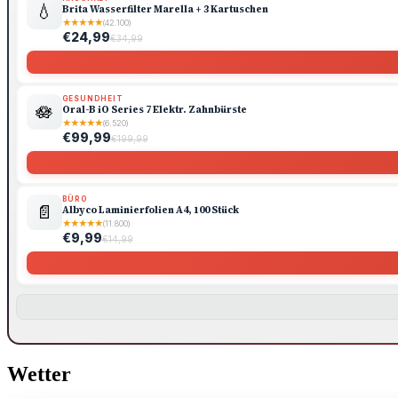
💧
Brita Wasserfilter Marella + 3 Kartuschen
★
★
★
★
★
(42.100)
€24,99
€34,99
GESUNDHEIT
🪷
Oral-B iO Series 7 Elektr. Zahnbürste
★
★
★
★
★
(6.520)
€99,99
€199,99
BÜRO
📄
Albyco Laminierfolien A4, 100 Stück
★
★
★
★
★
(11.800)
€9,99
€14,99
Wetter