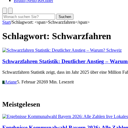
Brutto-Netto-Rechner
Suchen
Suchen
nach:
Start
/
Schlagwort: <span>Schwarzfahren</span>
Schlagwort:
Schwarzfahren
Schweiz
Schwarzfahren Statistik: Deutlicher Anstieg – Waru
Schwarzfahren Statistik zeigt, dass im Jahr 2025 über eine Million F
Ariane
5. Februar 2026
9 Min. Lesezeit
A
Meistgelesen
Lokales
Ergebnisse Kommunalwahl Bayern 2026: Alle Zahlen 