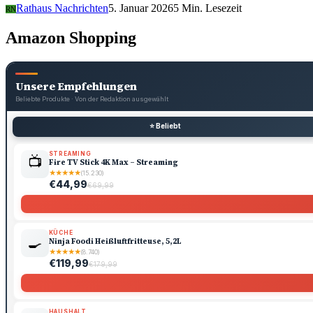
Rathaus Nachrichten
5. Januar 2026
5 Min. Lesezeit
RN
Amazon Shopping
Unsere Empfehlungen
Beliebte Produkte · Von der Redaktion ausgewählt
⭐ Beliebt
STREAMING
📺
Fire TV Stick 4K Max – Streaming
★
★
★
★
★
(15.230)
€44,99
€69,99
KÜCHE
🍳
Ninja Foodi Heißluftfritteuse, 5,2L
★
★
★
★
★
(8.740)
€119,99
€179,99
HAUSHALT