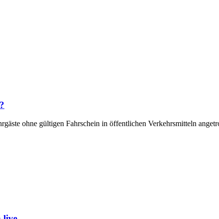
m?
ahrgäste ohne gültigen Fahrschein in öffentlichen Verkehrsmitteln anget
live