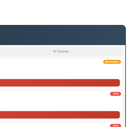
🔌 Technik
Bestseller
-33%
-29%