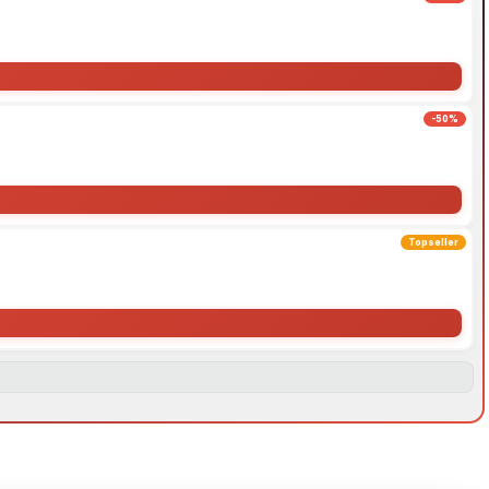
-50%
Topseller