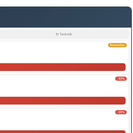
🔌 Technik
Bestseller
-33%
-29%