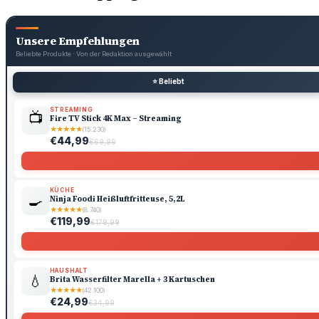
Unsere Empfehlungen
Beliebte Produkte · Von der Redaktion ausgewählt
⭐ Beliebt
STREAMING
📺
Fire TV Stick 4K Max – Streaming
★
★
★
★
★
(15.230)
€44,99
€69,99
KÜCHE
🍳
Ninja Foodi Heißluftfritteuse, 5,2L
★
★
★
★
★
(8.740)
€119,99
€179,99
HAUSHALT
💧
Brita Wasserfilter Marella + 3 Kartuschen
★
★
★
★
★
(42.100)
€24,99
€34,99