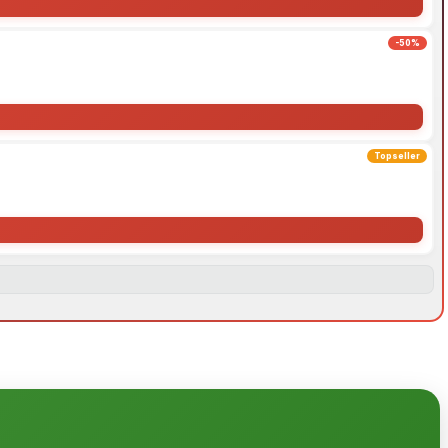
-50%
Topseller