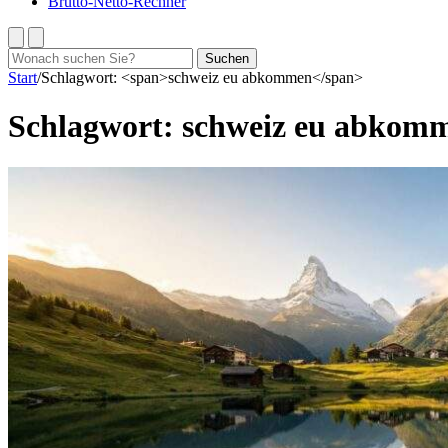
Brutto-Netto-Rechner
Suchen
Suchen
nach:
Start
/
Schlagwort: <span>schweiz eu abkommen</span>
Schlagwort:
schweiz eu abkom