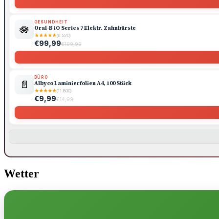
GESUNDHEIT
🪷
Oral-B iO Series 7 Elektr. Zahnbürste
★
★
★
★
★
(6.520)
€99,99
€199,99
BÜRO
📄
Albyco Laminierfolien A4, 100 Stück
★
★
★
★
★
(11.800)
€9,99
€14,99
Wetter