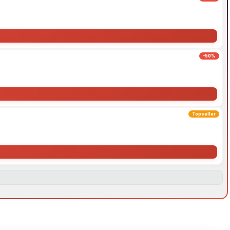
-50%
Topseller