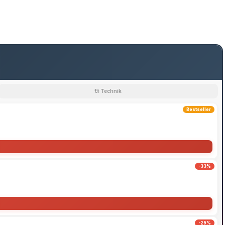
🔌 Technik
Bestseller
-33%
-29%