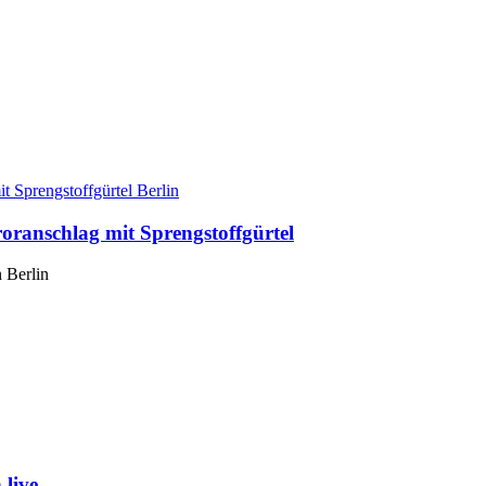
Berlin
roranschlag mit Sprengstoffgürtel
n Berlin
live