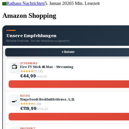
Rathaus Nachrichten
5. Januar 2026
5 Min. Lesezeit
RN
Amazon Shopping
Unsere Empfehlungen
Beliebte Produkte · Von der Redaktion ausgewählt
⭐ Beliebt
STREAMING
📺
Fire TV Stick 4K Max – Streaming
★
★
★
★
★
(15.230)
€44,99
€69,99
KÜCHE
🍳
Ninja Foodi Heißluftfritteuse, 5,2L
★
★
★
★
★
(8.740)
€119,99
€179,99
HAUSHALT