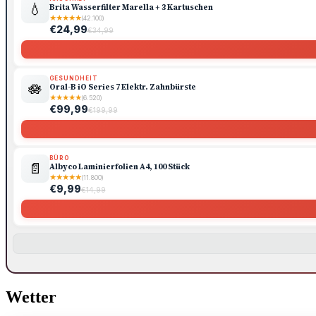
💧
Brita Wasserfilter Marella + 3 Kartuschen
★
★
★
★
★
(42.100)
€24,99
€34,99
GESUNDHEIT
🪷
Oral-B iO Series 7 Elektr. Zahnbürste
★
★
★
★
★
(6.520)
€99,99
€199,99
BÜRO
📄
Albyco Laminierfolien A4, 100 Stück
★
★
★
★
★
(11.800)
€9,99
€14,99
Wetter