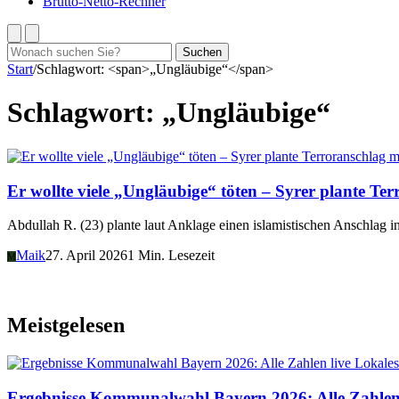
Brutto-Netto-Rechner
Suchen
Suchen
nach:
Start
/
Schlagwort: <span>„Ungläubige“</span>
Schlagwort:
„Ungläubige“
Er wollte viele „Ungläubige“ töten – Syrer plante Ter
Abdullah R. (23) plante laut Anklage einen islamistischen Anschlag i
Maik
27. April 2026
1 Min. Lesezeit
M
Meistgelesen
Lokales
Ergebnisse Kommunalwahl Bayern 2026: Alle Zahlen 