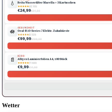
💧
Brita Wasserfilter Marella + 3 Kartuschen
★
★
★
★
★
(42.100)
€24,99
€34,99
GESUNDHEIT
🪷
Oral-B iO Series 7 Elektr. Zahnbürste
★
★
★
★
★
(6.520)
€99,99
€199,99
BÜRO
📄
Albyco Laminierfolien A4, 100 Stück
★
★
★
★
★
(11.800)
€9,99
€14,99
Wetter