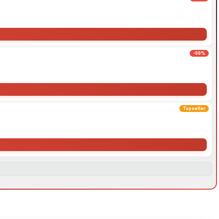
-50%
Topseller