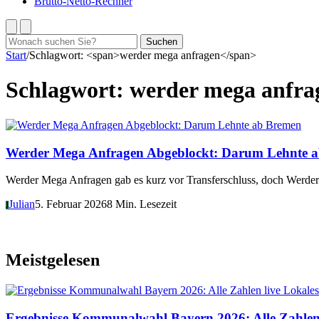
Brutto-Netto-Rechner
Suchen
Suchen
nach:
Start
/
Schlagwort: <span>werder mega anfragen</span>
Schlagwort:
werder mega anfra
Bremen
Werder Mega Anfragen Abgeblockt: Darum Lehnte 
Werder Mega Anfragen gab es kurz vor Transferschluss, doch Werder
Julian
5. Februar 2026
8 Min. Lesezeit
J
Meistgelesen
Lokales
Ergebnisse Kommunalwahl Bayern 2026: Alle Zahlen 