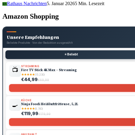
Rathaus Nachrichten
5. Januar 2026
5 Min. Lesezeit
RN
Amazon Shopping
Unsere Empfehlungen
Beliebte Produkte · Von der Redaktion ausgewählt
⭐ Beliebt
STREAMING
📺
Fire TV Stick 4K Max – Streaming
★
★
★
★
★
(15.230)
€44,99
€69,99
KÜCHE
🍳
Ninja Foodi Heißluftfritteuse, 5,2L
★
★
★
★
★
(8.740)
€119,99
€179,99
HAUSHALT