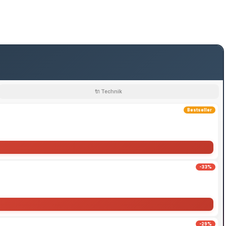
🔌 Technik
Bestseller
-33%
-29%