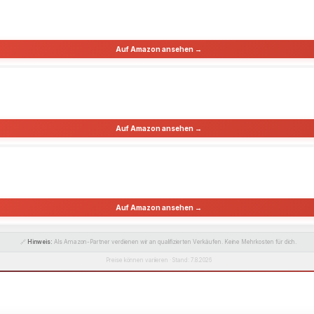
Auf Amazon ansehen →
Auf Amazon ansehen →
Auf Amazon ansehen →
🔗
Hinweis:
Als Amazon-Partner verdienen wir an qualifizierten Verkäufen. Keine Mehrkosten für dich.
Preise können variieren · Stand: 7.8.2026