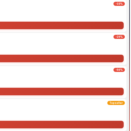
-33%
-29%
-50%
Topseller