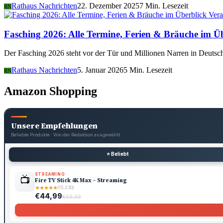
Rathaus Nachrichten
22. Dezember 2025
7 Min. Lesezeit
RN
Vera
Fasching 2026: Alle Termine, Ferien & Bräuche im Ü
Der Fasching 2026 steht vor der Tür und Millionen Narren in Deutsch
Rathaus Nachrichten
5. Januar 2026
5 Min. Lesezeit
RN
Amazon Shopping
Unsere Empfehlungen
Beliebte Produkte · Von der Redaktion ausgewählt
⭐ Beliebt
STREAMING
📺
Fire TV Stick 4K Max – Streaming
★
★
★
★
★
(15.230)
€44,99
€69,99