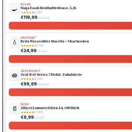
KÜCHE
🍳
Ninja Foodi Heißluftfritteuse, 5,2L
★
★
★
★
★
(8.740)
€119,99
€179,99
HAUSHALT
💧
Brita Wasserfilter Marella + 3 Kartuschen
★
★
★
★
★
(42.100)
€24,99
€34,99
GESUNDHEIT
🪷
Oral-B iO Series 7 Elektr. Zahnbürste
★
★
★
★
★
(6.520)
€99,99
€199,99
BÜRO
📄
Albyco Laminierfolien A4, 100 Stück
★
★
★
★
★
(11.800)
€9,99
€14,99