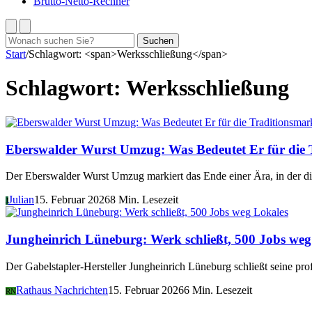
Brutto-Netto-Rechner
Suchen
Suchen
nach:
Start
/
Schlagwort: <span>Werksschließung</span>
Schlagwort:
Werksschließung
Eberswalder Wurst Umzug: Was Bedeutet Er für die 
Der Eberswalder Wurst Umzug markiert das Ende einer Ära, in der d
Julian
15. Februar 2026
8 Min. Lesezeit
J
Lokales
Jungheinrich Lüneburg: Werk schließt, 500 Jobs weg
Der Gabelstapler-Hersteller Jungheinrich Lüneburg schließt seine pr
Rathaus Nachrichten
15. Februar 2026
6 Min. Lesezeit
RN