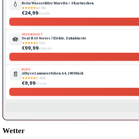
💧
Brita Wasserfilter Marella + 3 Kartuschen
★
★
★
★
★
(42.100)
€24,99
€34,99
GESUNDHEIT
🪷
Oral-B iO Series 7 Elektr. Zahnbürste
★
★
★
★
★
(6.520)
€99,99
€199,99
BÜRO
📄
Albyco Laminierfolien A4, 100 Stück
★
★
★
★
★
(11.800)
€9,99
€14,99
Wetter