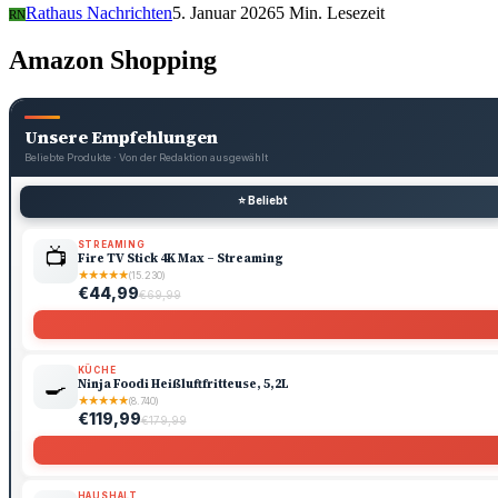
Rathaus Nachrichten
5. Januar 2026
5 Min. Lesezeit
RN
Amazon Shopping
Unsere Empfehlungen
Beliebte Produkte · Von der Redaktion ausgewählt
⭐ Beliebt
STREAMING
📺
Fire TV Stick 4K Max – Streaming
★
★
★
★
★
(15.230)
€44,99
€69,99
KÜCHE
🍳
Ninja Foodi Heißluftfritteuse, 5,2L
★
★
★
★
★
(8.740)
€119,99
€179,99
HAUSHALT