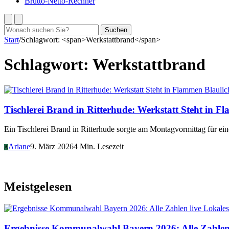
Brutto-Netto-Rechner
Suchen
Suchen
nach:
Start
/
Schlagwort: <span>Werkstattbrand</span>
Schlagwort:
Werkstattbrand
Blauli
Tischlerei Brand in Ritterhude: Werkstatt Steht in 
Ein Tischlerei Brand in Ritterhude sorgte am Montagvormittag für ei
Ariane
9. März 2026
4 Min. Lesezeit
A
Meistgelesen
Lokales
Ergebnisse Kommunalwahl Bayern 2026: Alle Zahlen 