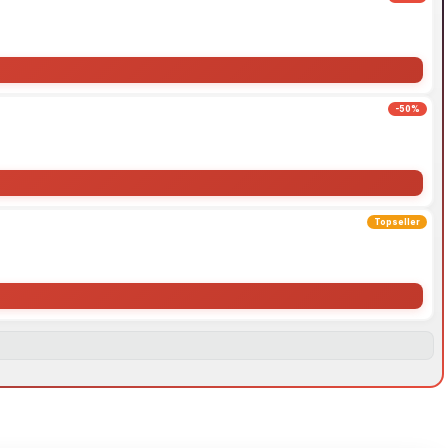
-50%
Topseller