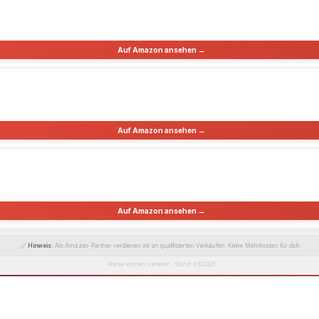
Auf Amazon ansehen →
Auf Amazon ansehen →
Auf Amazon ansehen →
🔗
Hinweis:
Als Amazon-Partner verdienen wir an qualifizierten Verkäufen. Keine Mehrkosten für dich.
Preise können variieren · Stand: 8.8.2026