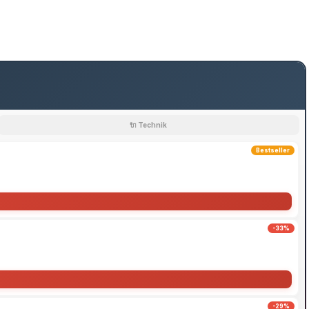
🔌 Technik
Bestseller
-33%
-29%