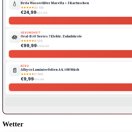
💧
Brita Wasserfilter Marella + 3 Kartuschen
★
★
★
★
★
(42.100)
€24,99
€34,99
GESUNDHEIT
🪷
Oral-B iO Series 7 Elektr. Zahnbürste
★
★
★
★
★
(6.520)
€99,99
€199,99
BÜRO
📄
Albyco Laminierfolien A4, 100 Stück
★
★
★
★
★
(11.800)
€9,99
€14,99
Wetter