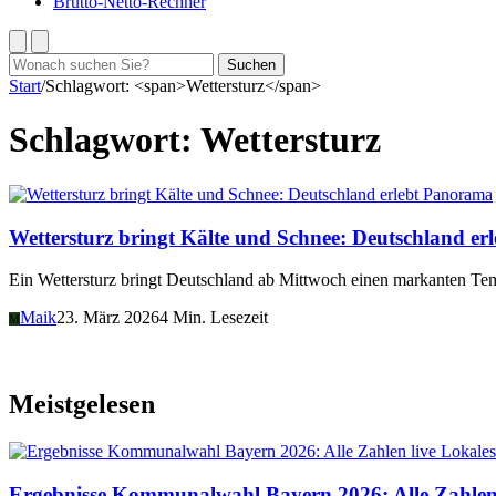
Brutto-Netto-Rechner
Suchen
Suchen
nach:
Start
/
Schlagwort: <span>Wettersturz</span>
Schlagwort:
Wettersturz
Panorama
Wettersturz bringt Kälte und Schnee: Deutschland erl
Ein Wettersturz bringt Deutschland ab Mittwoch einen markanten T
Maik
23. März 2026
4 Min. Lesezeit
M
Meistgelesen
Lokales
Ergebnisse Kommunalwahl Bayern 2026: Alle Zahlen 