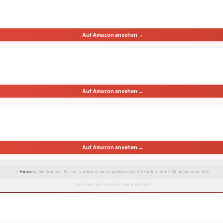
Auf Amazon ansehen →
Auf Amazon ansehen →
Auf Amazon ansehen →
🔗
Hinweis:
Als Amazon-Partner verdienen wir an qualifizierten Verkäufen. Keine Mehrkosten für dich.
Preise können variieren · Stand: 8.8.2026