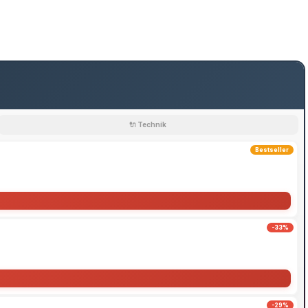
🔌 Technik
Bestseller
-33%
-29%