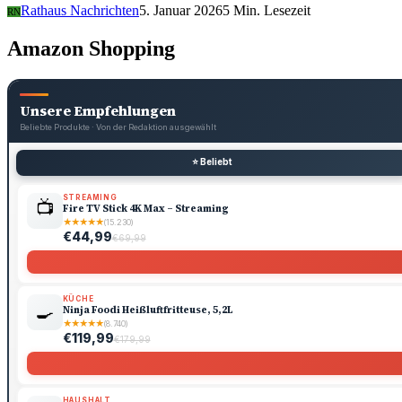
Rathaus Nachrichten
5. Januar 2026
5 Min. Lesezeit
RN
Amazon Shopping
Unsere Empfehlungen
Beliebte Produkte · Von der Redaktion ausgewählt
⭐ Beliebt
STREAMING
📺
Fire TV Stick 4K Max – Streaming
★
★
★
★
★
(15.230)
€44,99
€69,99
KÜCHE
🍳
Ninja Foodi Heißluftfritteuse, 5,2L
★
★
★
★
★
(8.740)
€119,99
€179,99
HAUSHALT