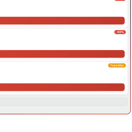
-50%
Topseller