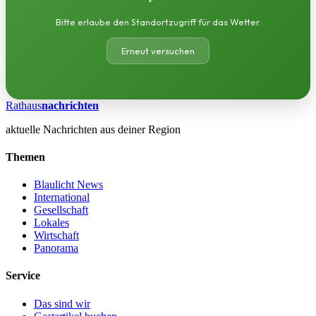
Bitte erlaube den Standortzugriff für das Wetter.
Erneut versuchen
Rathaus
nachrichten
aktuelle Nachrichten aus deiner Region
Themen
Blaulicht News
International
Gesellschaft
Lokales
Wirtschaft
Panorama
Service
Das sind wir