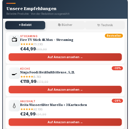
Unsere Empfehlungen
Beliebte Produkte · Von der Redaktion ausgewählt
⭐ Beliebt
📚 Bücher
🔌 Technik
Bestseller
STREAMING
📺
Fire TV Stick 4K Max – Streaming
★
★
★
★
★
(15.230)
€44,99
€69,99
Auf Amazon ansehen →
-33%
KÜCHE
🍳
Ninja Foodi Heißluftfritteuse, 5,2L
★
★
★
★
★
(8.740)
€119,99
€179,99
Auf Amazon ansehen →
-29%
HAUSHALT
💧
Brita Wasserfilter Marella + 3 Kartuschen
★
★
★
★
★
(42.100)
€24,99
€34,99
Auf Amazon ansehen →