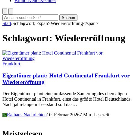
Brutto-Netto-Rechner
Suchen
Suchen
nach:
Start
/
Schlagwort: <span>Wiedereröffnung</span>
Schlagwort:
Wiedereröffnung
Frankfurt
Eigentümer plant: Hotel Continental Frankfurt vor
Wiedereröffnung
Der Eigentümer plant eine umfassende Sanierung des ehemaligen
Hotel Continental in Frankfurt, einst das größte Hotel Deutschlands.
Nach jahrelangem Leerstand soll das…
Rathaus Nachrichten
10. Februar 2026
7 Min. Lesezeit
RN
Meistgelesen