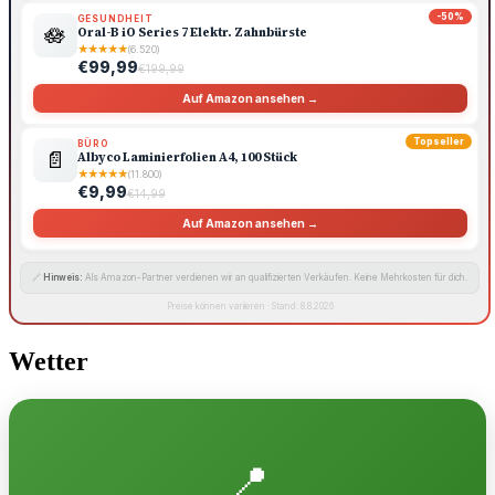
-50%
GESUNDHEIT
🪷
Oral-B iO Series 7 Elektr. Zahnbürste
★
★
★
★
★
(6.520)
€99,99
€199,99
Auf Amazon ansehen →
Topseller
BÜRO
📄
Albyco Laminierfolien A4, 100 Stück
★
★
★
★
★
(11.800)
€9,99
€14,99
Auf Amazon ansehen →
🔗
Hinweis:
Als Amazon-Partner verdienen wir an qualifizierten Verkäufen. Keine Mehrkosten für dich.
Preise können variieren · Stand: 8.8.2026
Wetter
📍