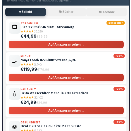
Beliebte Produkte · Von der Redaktion ausgewählt
⭐ Beliebt
📚 Bücher
🔌 Technik
Bestseller
STREAMING
📺
Fire TV Stick 4K Max – Streaming
★
★
★
★
★
(15.230)
€44,99
€69,99
Auf Amazon ansehen →
-33%
KÜCHE
🍳
Ninja Foodi Heißluftfritteuse, 5,2L
★
★
★
★
★
(8.740)
€119,99
€179,99
Auf Amazon ansehen →
-29%
HAUSHALT
💧
Brita Wasserfilter Marella + 3 Kartuschen
★
★
★
★
★
(42.100)
€24,99
€34,99
Auf Amazon ansehen →
-50%
GESUNDHEIT
🪷
Oral-B iO Series 7 Elektr. Zahnbürste
★
★
★
★
★
(6.520)