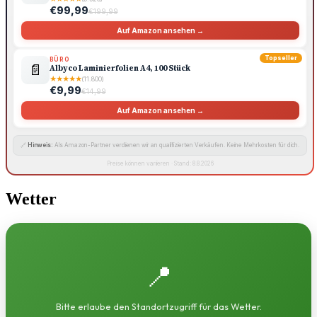
€99,99
€199,99
Auf Amazon ansehen →
Topseller
BÜRO
📄
Albyco Laminierfolien A4, 100 Stück
★
★
★
★
★
(11.800)
€9,99
€14,99
Auf Amazon ansehen →
🔗
Hinweis:
Als Amazon-Partner verdienen wir an qualifizierten Verkäufen. Keine Mehrkosten für dich.
Preise können variieren · Stand: 8.8.2026
Wetter
📍
Bitte erlaube den Standortzugriff für das Wetter.