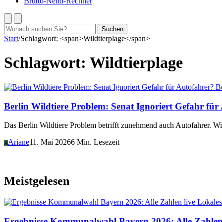
Brutto-Netto-Rechner
Suchen
Suchen
nach:
Start
/
Schlagwort: <span>Wildtierplage</span>
Schlagwort:
Wildtierplage
Be
Berlin Wildtiere Problem: Senat Ignoriert Gefahr für
Das Berlin Wildtiere Problem betrifft zunehmend auch Autofahrer. W
Ariane
11. Mai 2026
6 Min. Lesezeit
A
Meistgelesen
Lokales
Ergebnisse Kommunalwahl Bayern 2026: Alle Zahlen 