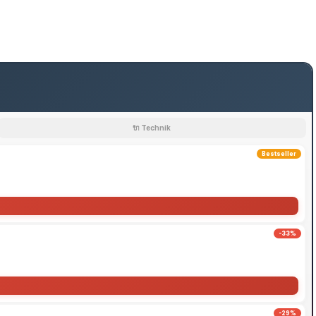
🔌 Technik
Bestseller
-33%
-29%