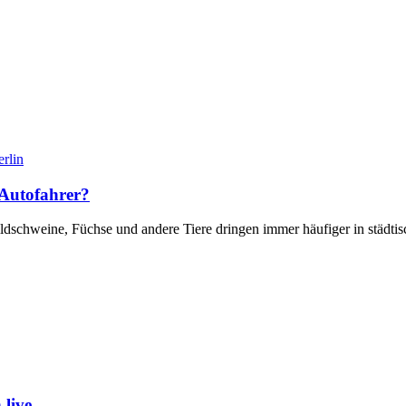
rlin
 Autofahrer?
ildschweine, Füchse und andere Tiere dringen immer häufiger in städti
live