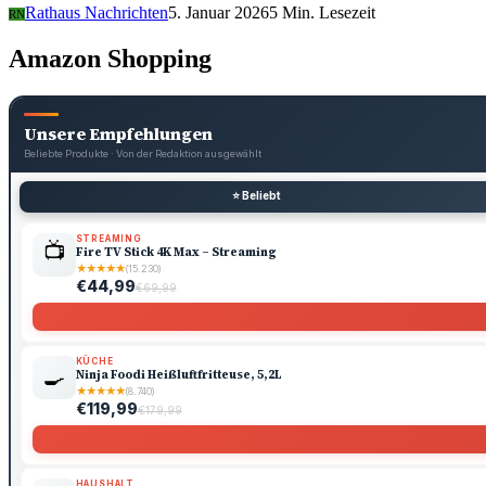
Rathaus Nachrichten
5. Januar 2026
5 Min. Lesezeit
RN
Amazon Shopping
Unsere Empfehlungen
Beliebte Produkte · Von der Redaktion ausgewählt
⭐ Beliebt
STREAMING
📺
Fire TV Stick 4K Max – Streaming
★
★
★
★
★
(15.230)
€44,99
€69,99
KÜCHE
🍳
Ninja Foodi Heißluftfritteuse, 5,2L
★
★
★
★
★
(8.740)
€119,99
€179,99
HAUSHALT