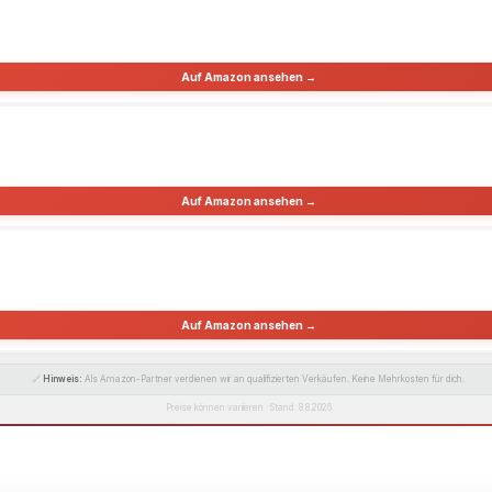
Auf Amazon ansehen →
Auf Amazon ansehen →
Auf Amazon ansehen →
🔗
Hinweis:
Als Amazon-Partner verdienen wir an qualifizierten Verkäufen. Keine Mehrkosten für dich.
Preise können variieren · Stand: 8.8.2026