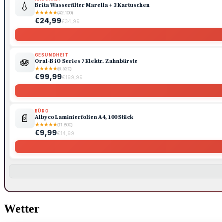
💧
Brita Wasserfilter Marella + 3 Kartuschen
★
★
★
★
★
(42.100)
€24,99
€34,99
GESUNDHEIT
🪷
Oral-B iO Series 7 Elektr. Zahnbürste
★
★
★
★
★
(6.520)
€99,99
€199,99
BÜRO
📄
Albyco Laminierfolien A4, 100 Stück
★
★
★
★
★
(11.800)
€9,99
€14,99
Wetter