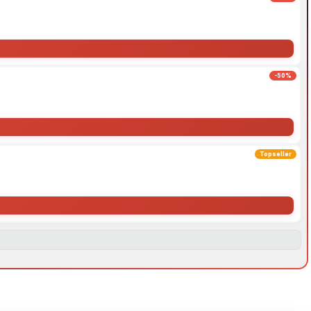
-50%
Topseller