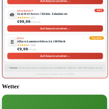
Auf Amazon ansehen →
-50%
GESUNDHEIT
🪷
Oral-B iO Series 7 Elektr. Zahnbürste
★
★
★
★
★
(6.520)
€99,99
€199,99
Auf Amazon ansehen →
Topseller
BÜRO
📄
Albyco Laminierfolien A4, 100 Stück
★
★
★
★
★
(11.800)
€9,99
€14,99
Auf Amazon ansehen →
🔗
Hinweis:
Als Amazon-Partner verdienen wir an qualifizierten Verkäufen. Keine Mehrkosten für dich.
Preise können variieren · Stand: 10.8.2026
Wetter