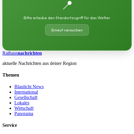
📍
Bitte erlaube den Standortzugriff für das Wetter.
Erneut versuchen
Rathaus
nachrichten
aktuelle Nachrichten aus deiner Region
Themen
Blaulicht News
International
Gesellschaft
Lokales
Wirtschaft
Panorama
Service