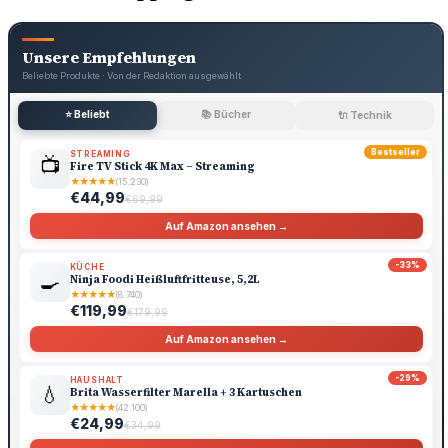
Unsere Empfehlungen
Beliebte Produkte · Von der Redaktion ausgewählt
⭐ Beliebt
📚 Bücher
🔌 Technik
Bestseller
STREAMING
📺
Fire TV Stick 4K Max – Streaming
★
★
★
★
★
(15.230)
€44,99
€69,99
Auf Amazon ansehen →
-33%
KÜCHE
🍳
Ninja Foodi Heißluftfritteuse, 5,2L
★
★
★
★
★
(8.740)
€119,99
€179,99
Auf Amazon ansehen →
-29%
HAUSHALT
💧
Brita Wasserfilter Marella + 3 Kartuschen
★
★
★
★
★
(42.100)
€24,99
€34,99