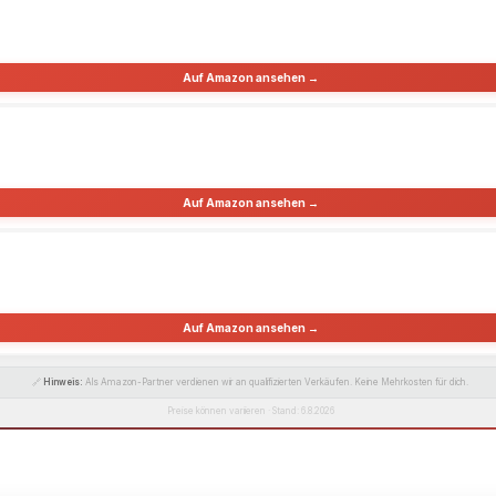
Auf Amazon ansehen →
Auf Amazon ansehen →
Auf Amazon ansehen →
🔗
Hinweis:
Als Amazon-Partner verdienen wir an qualifizierten Verkäufen. Keine Mehrkosten für dich.
Preise können variieren · Stand: 6.8.2026