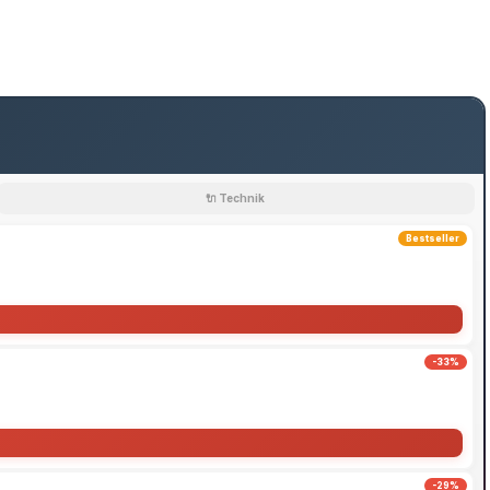
🔌 Technik
Bestseller
-33%
-29%