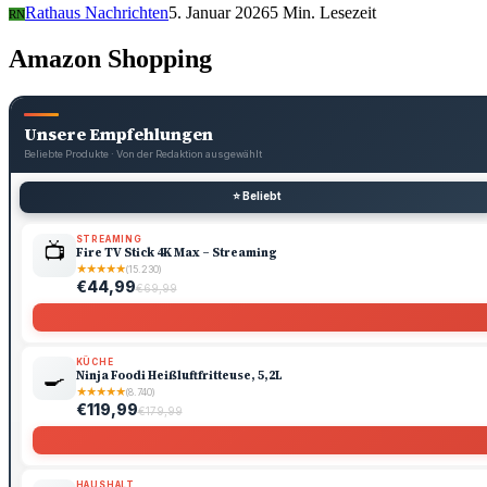
Rathaus Nachrichten
5. Januar 2026
5 Min. Lesezeit
RN
Amazon Shopping
Unsere Empfehlungen
Beliebte Produkte · Von der Redaktion ausgewählt
⭐ Beliebt
STREAMING
📺
Fire TV Stick 4K Max – Streaming
★
★
★
★
★
(15.230)
€44,99
€69,99
KÜCHE
🍳
Ninja Foodi Heißluftfritteuse, 5,2L
★
★
★
★
★
(8.740)
€119,99
€179,99
HAUSHALT