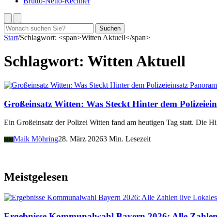
Brutto-Netto-Rechner
Suchen
Suchen
nach:
Start
/
Schlagwort: <span>Witten Aktuell</span>
Schlagwort:
Witten Aktuell
Panoram
Großeinsatz Witten: Was Steckt Hinter dem Polizeiein
Ein Großeinsatz der Polizei Witten fand am heutigen Tag statt. Die Hi
Maik Möhring
28. März 2026
3 Min. Lesezeit
MM
Meistgelesen
Lokales
Ergebnisse Kommunalwahl Bayern 2026: Alle Zahlen 