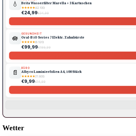
💧
Brita Wasserfilter Marella + 3 Kartuschen
★
★
★
★
★
(42.100)
€24,99
€34,99
GESUNDHEIT
🪷
Oral-B iO Series 7 Elektr. Zahnbürste
★
★
★
★
★
(6.520)
€99,99
€199,99
BÜRO
📄
Albyco Laminierfolien A4, 100 Stück
★
★
★
★
★
(11.800)
€9,99
€14,99
Wetter