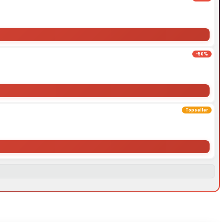
-50%
Topseller