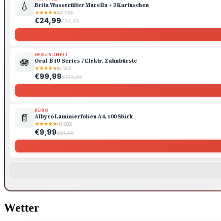
💧
Brita Wasserfilter Marella + 3 Kartuschen
★
★
★
★
★
(42.100)
€24,99
€34,99
GESUNDHEIT
🪷
Oral-B iO Series 7 Elektr. Zahnbürste
★
★
★
★
★
(6.520)
€99,99
€199,99
BÜRO
📄
Albyco Laminierfolien A4, 100 Stück
★
★
★
★
★
(11.800)
€9,99
€14,99
Wetter