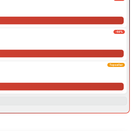
-50%
Topseller