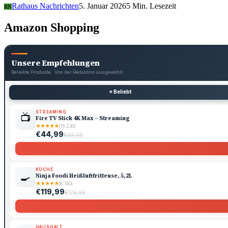
Rathaus Nachrichten
5. Januar 2026
5 Min. Lesezeit
RN
Amazon Shopping
Unsere Empfehlungen
Beliebte Produkte · Von der Redaktion ausgewählt
⭐ Beliebt
STREAMING
📺
Fire TV Stick 4K Max – Streaming
★
★
★
★
★
(15.230)
€44,99
€69,99
KÜCHE
🍳
Ninja Foodi Heißluftfritteuse, 5,2L
★
★
★
★
★
(8.740)
€119,99
€179,99
HAUSHALT