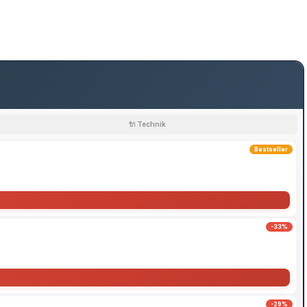
🔌 Technik
Bestseller
-33%
-29%