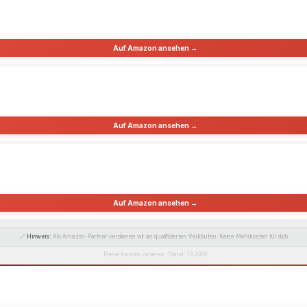
Auf Amazon ansehen →
Auf Amazon ansehen →
Auf Amazon ansehen →
🔗
Hinweis:
Als Amazon-Partner verdienen wir an qualifizierten Verkäufen. Keine Mehrkosten für dich.
Preise können variieren · Stand: 7.8.2026