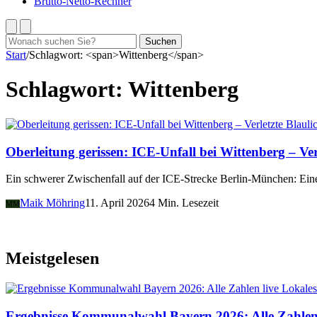
Brutto-Netto-Rechner
Suchen
Suchen
nach:
Start
/
Schlagwort: <span>Wittenberg</span>
Schlagwort:
Wittenberg
Blauli
Oberleitung gerissen: ICE-Unfall bei Wittenberg – Ver
Ein schwerer Zwischenfall auf der ICE-Strecke Berlin-München: Ein
Maik Möhring
11. April 2026
4 Min. Lesezeit
MM
Meistgelesen
Lokales
Ergebnisse Kommunalwahl Bayern 2026: Alle Zahlen 