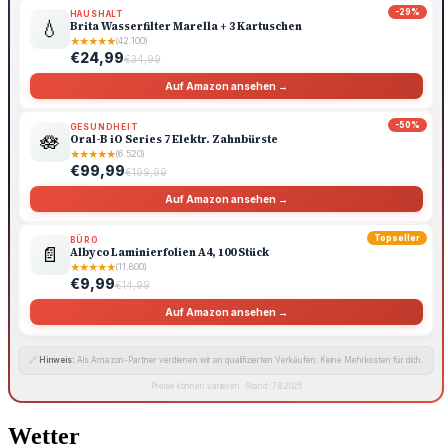
-29%
HAUSHALT
💧
Brita Wasserfilter Marella + 3 Kartuschen
★
★
★
★
★
(42.100)
€24,99
€34,99
Auf Amazon ansehen →
-50%
GESUNDHEIT
🪷
Oral-B iO Series 7 Elektr. Zahnbürste
★
★
★
★
★
(6.520)
€99,99
€199,99
Auf Amazon ansehen →
Topseller
BÜRO
📄
Albyco Laminierfolien A4, 100 Stück
★
★
★
★
★
(11.800)
€9,99
€14,99
Auf Amazon ansehen →
🔗
Hinweis:
Als Amazon-Partner verdienen wir an qualifizierten Verkäufen. Keine Mehrkosten für dich.
Preise können variieren · Stand: 7.8.2026
Wetter