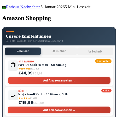
Rathaus Nachrichten
5. Januar 2026
5 Min. Lesezeit
RN
Amazon Shopping
Unsere Empfehlungen
Beliebte Produkte · Von der Redaktion ausgewählt
⭐ Beliebt
📚 Bücher
🔌 Technik
Bestseller
STREAMING
📺
Fire TV Stick 4K Max – Streaming
★
★
★
★
★
(15.230)
€44,99
€69,99
Auf Amazon ansehen →
-33%
KÜCHE
🍳
Ninja Foodi Heißluftfritteuse, 5,2L
★
★
★
★
★
(8.740)
€119,99
€179,99
Auf Amazon ansehen →