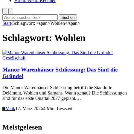
Brutto-Netto-Rechner
Suchen
Suchen
nach:
Start
/
Schlagwort: <span>Wohlen</span>
Schlagwort:
Wohlen
Gesellschaft
Manor Warenhäuser Schliessung: Das Sind die
Gründe!
Die Manor Warenhäuser Schliessung betrifft die Standorte
Delémont, Wohlen und Sargans. Wann genau? Die Schliessungen
sind für das erste Quartal 2027 geplant.…
Maik
17. März 2026
4 Min. Lesezeit
M
Meistgelesen