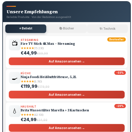
Unsere Empfehlungen
Beliebte Produkte · Von der Redaktion ausgewählt
⭐ Beliebt
📚 Bücher
🔌 Technik
Bestseller
STREAMING
📺
Fire TV Stick 4K Max – Streaming
★
★
★
★
★
(15.230)
€44,99
€69,99
Auf Amazon ansehen →
-33%
KÜCHE
🍳
Ninja Foodi Heißluftfritteuse, 5,2L
★
★
★
★
★
(8.740)
€119,99
€179,99
Auf Amazon ansehen →
-29%
HAUSHALT
💧
Brita Wasserfilter Marella + 3 Kartuschen
★
★
★
★
★
(42.100)
€24,99
€34,99
Auf Amazon ansehen →