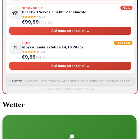
-50%
GESUNDHEIT
🪷
Oral-B iO Series 7 Elektr. Zahnbürste
★
★
★
★
★
(6.520)
€99,99
€199,99
Auf Amazon ansehen →
Topseller
BÜRO
📄
Albyco Laminierfolien A4, 100 Stück
★
★
★
★
★
(11.800)
€9,99
€14,99
Auf Amazon ansehen →
🔗
Hinweis:
Als Amazon-Partner verdienen wir an qualifizierten Verkäufen. Keine Mehrkosten für dich.
Preise können variieren · Stand: 7.8.2026
Wetter
📍