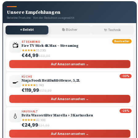
Unsere Empfehlungen
Beliebte Produkte · Von der Redaktion ausgewählt
⭐ Beliebt
📚 Bücher
🔌 Technik
Bestseller
STREAMING
📺
Fire TV Stick 4K Max – Streaming
★
★
★
★
★
(15.230)
€44,99
€69,99
Auf Amazon ansehen →
-33%
KÜCHE
🍳
Ninja Foodi Heißluftfritteuse, 5,2L
★
★
★
★
★
(8.740)
€119,99
€179,99
Auf Amazon ansehen →
-29%
HAUSHALT
💧
Brita Wasserfilter Marella + 3 Kartuschen
★
★
★
★
★
(42.100)
€24,99
€34,99
Auf Amazon ansehen →