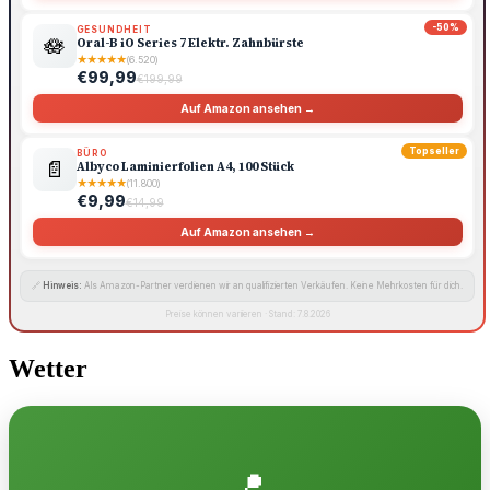
-50%
GESUNDHEIT
🪷
Oral-B iO Series 7 Elektr. Zahnbürste
★
★
★
★
★
(6.520)
€99,99
€199,99
Auf Amazon ansehen →
Topseller
BÜRO
📄
Albyco Laminierfolien A4, 100 Stück
★
★
★
★
★
(11.800)
€9,99
€14,99
Auf Amazon ansehen →
🔗
Hinweis:
Als Amazon-Partner verdienen wir an qualifizierten Verkäufen. Keine Mehrkosten für dich.
Preise können variieren · Stand: 7.8.2026
Wetter
📍