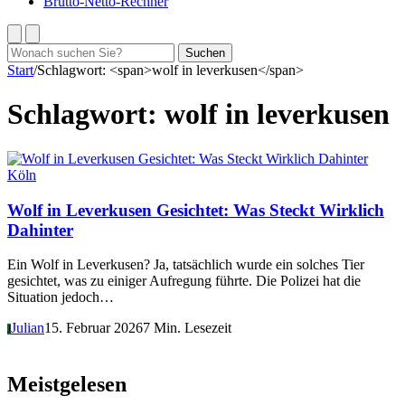
Brutto-Netto-Rechner
Suchen
Suchen
nach:
Start
/
Schlagwort: <span>wolf in leverkusen</span>
Schlagwort:
wolf in leverkusen
Köln
Wolf in Leverkusen Gesichtet: Was Steckt Wirklich
Dahinter
Ein Wolf in Leverkusen? Ja, tatsächlich wurde ein solches Tier
gesichtet, was zu einiger Aufregung führte. Die Polizei hat die
Situation jedoch…
Julian
15. Februar 2026
7 Min. Lesezeit
J
Meistgelesen