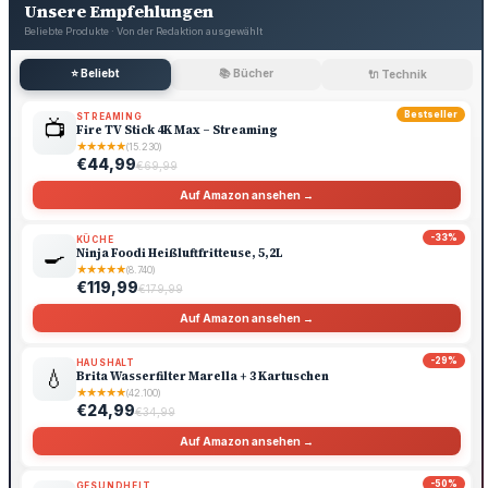
Unsere Empfehlungen
Beliebte Produkte · Von der Redaktion ausgewählt
⭐ Beliebt
📚 Bücher
🔌 Technik
Bestseller
STREAMING
📺
Fire TV Stick 4K Max – Streaming
★
★
★
★
★
(15.230)
€44,99
€69,99
Auf Amazon ansehen →
-33%
KÜCHE
🍳
Ninja Foodi Heißluftfritteuse, 5,2L
★
★
★
★
★
(8.740)
€119,99
€179,99
Auf Amazon ansehen →
-29%
HAUSHALT
💧
Brita Wasserfilter Marella + 3 Kartuschen
★
★
★
★
★
(42.100)
€24,99
€34,99
Auf Amazon ansehen →
-50%
GESUNDHEIT