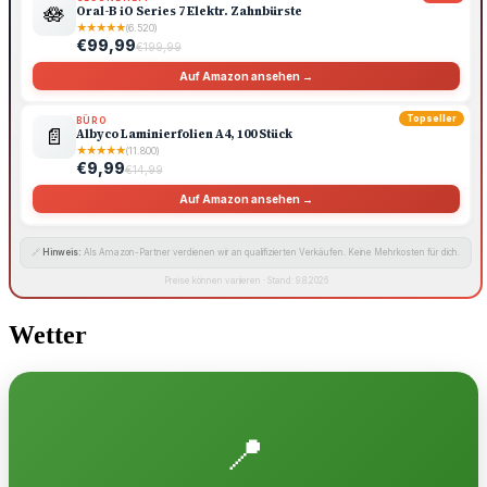
🪷
Oral-B iO Series 7 Elektr. Zahnbürste
★
★
★
★
★
(6.520)
€99,99
€199,99
Auf Amazon ansehen →
Topseller
BÜRO
📄
Albyco Laminierfolien A4, 100 Stück
★
★
★
★
★
(11.800)
€9,99
€14,99
Auf Amazon ansehen →
🔗
Hinweis:
Als Amazon-Partner verdienen wir an qualifizierten Verkäufen. Keine Mehrkosten für dich.
Preise können variieren · Stand: 9.8.2026
Wetter
📍