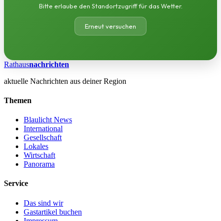
Bitte erlaube den Standortzugriff für das Wetter.
Erneut versuchen
Rathaus
nachrichten
aktuelle Nachrichten aus deiner Region
Themen
Blaulicht News
International
Gesellschaft
Lokales
Wirtschaft
Panorama
Service
Das sind wir
Gastartikel buchen
Impressum