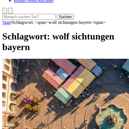
Brutto-Netto-Rechner
Suchen
Suchen
nach:
Start
/
Schlagwort: <span>wolf sichtungen bayern</span>
Schlagwort:
wolf sichtungen
bayern