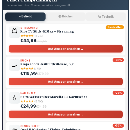
Beliebte Produkte · Von der Redaktion ausgewählt
⭐ Beliebt
📚 Bücher
🔌 Technik
Bestseller
STREAMING
📺
Fire TV Stick 4K Max – Streaming
★
★
★
★
★
(15.230)
€44,99
€69,99
Auf Amazon ansehen →
-33%
KÜCHE
🍳
Ninja Foodi Heißluftfritteuse, 5,2L
★
★
★
★
★
(8.740)
€119,99
€179,99
Auf Amazon ansehen →
-29%
HAUSHALT
💧
Brita Wasserfilter Marella + 3 Kartuschen
★
★
★
★
★
(42.100)
€24,99
€34,99
Auf Amazon ansehen →
-50%
GESUNDHEIT
Oral-B iO Series 7 Elektr. Zahnbürste