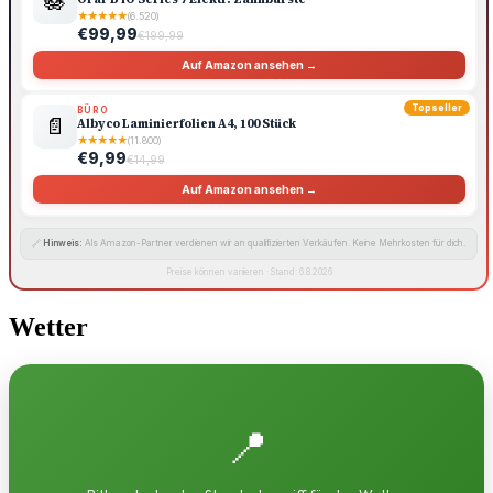
🪷
★
★
★
★
★
(6.520)
€99,99
€199,99
Auf Amazon ansehen →
Topseller
BÜRO
📄
Albyco Laminierfolien A4, 100 Stück
★
★
★
★
★
(11.800)
€9,99
€14,99
Auf Amazon ansehen →
🔗
Hinweis:
Als Amazon-Partner verdienen wir an qualifizierten Verkäufen. Keine Mehrkosten für dich.
Preise können variieren · Stand: 6.8.2026
Wetter
📍