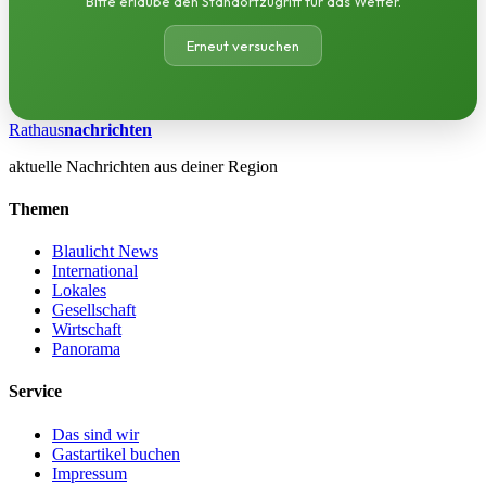
Bitte erlaube den Standortzugriff für das Wetter.
Erneut versuchen
Rathaus
nachrichten
aktuelle Nachrichten aus deiner Region
Themen
Blaulicht News
International
Lokales
Gesellschaft
Wirtschaft
Panorama
Service
Das sind wir
Gastartikel buchen
Impressum