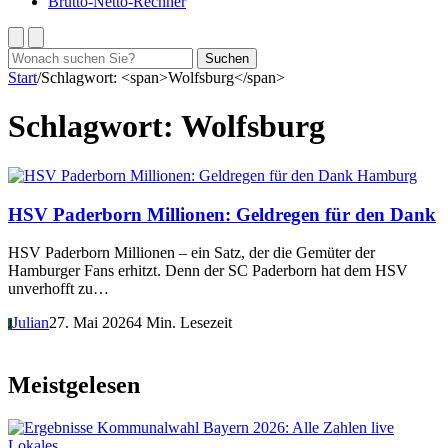
Brutto-Netto-Rechner
Suchen
Suchen
nach:
Start
/
Schlagwort: <span>Wolfsburg</span>
Schlagwort:
Wolfsburg
Hamburg
HSV Paderborn Millionen: Geldregen für den Dank
HSV Paderborn Millionen – ein Satz, der die Gemüter der
Hamburger Fans erhitzt. Denn der SC Paderborn hat dem HSV
unverhofft zu…
Julian
27. Mai 2026
4 Min. Lesezeit
J
Meistgelesen
Lokales