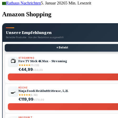
Rathaus Nachrichten
5. Januar 2026
5 Min. Lesezeit
RN
Amazon Shopping
Unsere Empfehlungen
Beliebte Produkte · Von der Redaktion ausgewählt
⭐ Beliebt
STREAMING
📺
Fire TV Stick 4K Max – Streaming
★
★
★
★
★
(15.230)
€44,99
€69,99
KÜCHE
🍳
Ninja Foodi Heißluftfritteuse, 5,2L
★
★
★
★
★
(8.740)
€119,99
€179,99
HAUSHALT