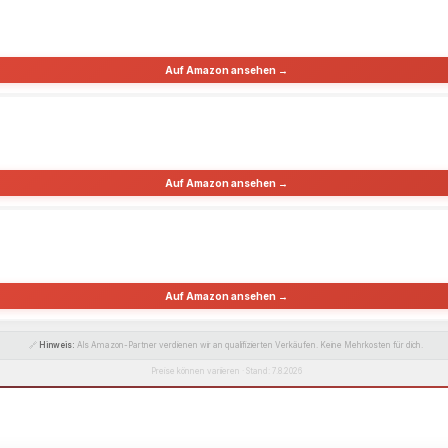
Auf Amazon ansehen →
Auf Amazon ansehen →
Auf Amazon ansehen →
🔗
Hinweis:
Als Amazon-Partner verdienen wir an qualifizierten Verkäufen. Keine Mehrkosten für dich.
Preise können variieren · Stand: 7.8.2026