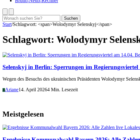
Brutto-Netto-Rechner
Suchen
Suchen
nach:
Start
/
Schlagwort: <span>Wolodymyr Selenskyj</span>
Schlagwort:
Wolodymyr Selens
Be
Selenskyj in Berlin: Sperrungen im Regierungsviertel
Wegen des Besuchs des ukrainischen Präsidenten Wolodymyr Selensky
Ariane
14. April 2026
4 Min. Lesezeit
A
Meistgelesen
Lokales
Ergebnisse Kommunalwahl Bayern 2026: Alle Zahlen 