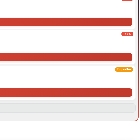
-50%
Topseller