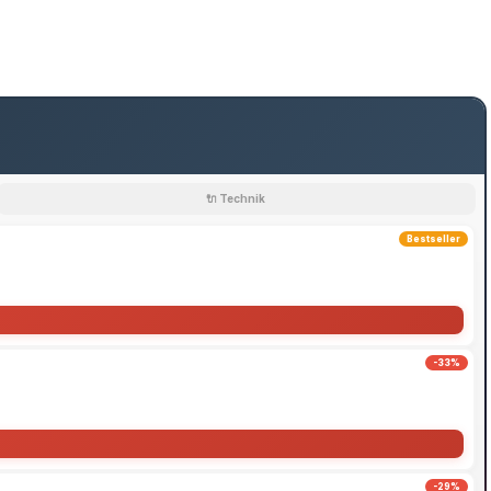
🔌 Technik
Bestseller
-33%
-29%