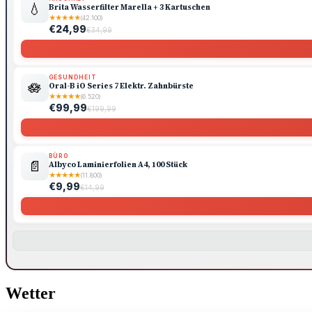
💧
Brita Wasserfilter Marella + 3 Kartuschen
★
★
★
★
★
(42.100)
€24,99
€34,99
GESUNDHEIT
🪷
Oral-B iO Series 7 Elektr. Zahnbürste
★
★
★
★
★
(6.520)
€99,99
€199,99
BÜRO
📄
Albyco Laminierfolien A4, 100 Stück
★
★
★
★
★
(11.800)
€9,99
€14,99
Wetter