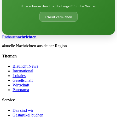
Bitte erlaube den Standortzugriff für das Wetter.
Erneut versuchen
Rathaus
nachrichten
aktuelle Nachrichten aus deiner Region
Themen
Blaulicht News
International
Lokales
Gesellschaft
Wirtschaft
Panorama
Service
Das sind wir
Gastartikel buchen