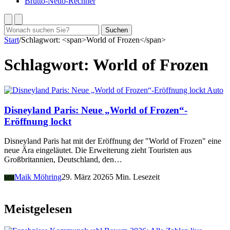
Brutto-Netto-Rechner
Suchen
Suchen
nach:
Start
/
Schlagwort: <span>World of Frozen</span>
Schlagwort:
World of Frozen
Auto
Disneyland Paris: Neue „World of Frozen“-
Eröffnung lockt
Disneyland Paris hat mit der Eröffnung der "World of Frozen" eine
neue Ära eingeläutet. Die Erweiterung zieht Touristen aus
Großbritannien, Deutschland, den…
Maik Möhring
29. März 2026
5 Min. Lesezeit
MM
Meistgelesen