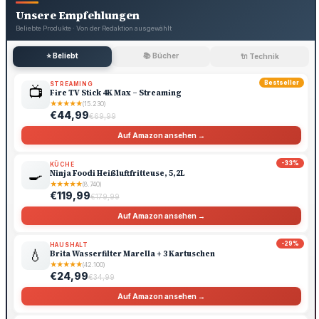
Unsere Empfehlungen
Beliebte Produkte · Von der Redaktion ausgewählt
⭐ Beliebt
📚 Bücher
🔌 Technik
Bestseller
STREAMING
📺
Fire TV Stick 4K Max – Streaming
★
★
★
★
★
(15.230)
€44,99
€69,99
Auf Amazon ansehen →
-33%
KÜCHE
🍳
Ninja Foodi Heißluftfritteuse, 5,2L
★
★
★
★
★
(8.740)
€119,99
€179,99
Auf Amazon ansehen →
-29%
HAUSHALT
💧
Brita Wasserfilter Marella + 3 Kartuschen
★
★
★
★
★
(42.100)
€24,99
€34,99
Auf Amazon ansehen →