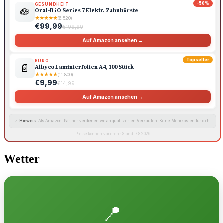
-50%
GESUNDHEIT
🪷
Oral-B iO Series 7 Elektr. Zahnbürste
★
★
★
★
★
(6.520)
€99,99
€199,99
Auf Amazon ansehen →
Topseller
BÜRO
📄
Albyco Laminierfolien A4, 100 Stück
★
★
★
★
★
(11.800)
€9,99
€14,99
Auf Amazon ansehen →
🔗
Hinweis:
Als Amazon-Partner verdienen wir an qualifizierten Verkäufen. Keine Mehrkosten für dich.
Preise können variieren · Stand: 7.8.2026
Wetter
📍