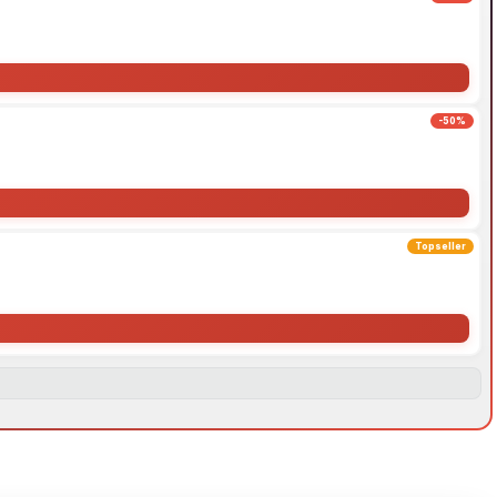
-50%
Topseller