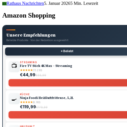
Rathaus Nachrichten
5. Januar 2026
5 Min. Lesezeit
RN
Amazon Shopping
Unsere Empfehlungen
Beliebte Produkte · Von der Redaktion ausgewählt
⭐ Beliebt
STREAMING
📺
Fire TV Stick 4K Max – Streaming
★
★
★
★
★
(15.230)
€44,99
€69,99
KÜCHE
🍳
Ninja Foodi Heißluftfritteuse, 5,2L
★
★
★
★
★
(8.740)
€119,99
€179,99
HAUSHALT