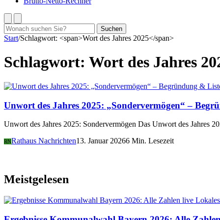
Brutto-Netto-Rechner
Suchen
Suchen
nach:
Start
/
Schlagwort: <span>Wort des Jahres 2025</span>
Schlagwort:
Wort des Jahres 20
Unwort des Jahres 2025: „Sondervermögen“ – Begrü
Unwort des Jahres 2025: Sondervermögen Das Unwort des Jahres 202
Rathaus Nachrichten
13. Januar 2026
6 Min. Lesezeit
RN
Meistgelesen
Lokales
Ergebnisse Kommunalwahl Bayern 2026: Alle Zahlen 