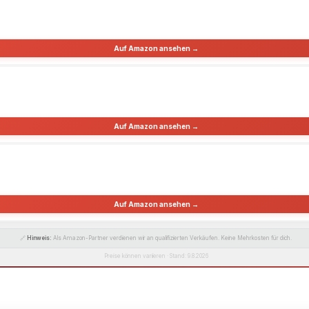
Auf Amazon ansehen →
Auf Amazon ansehen →
Auf Amazon ansehen →
🔗
Hinweis:
Als Amazon-Partner verdienen wir an qualifizierten Verkäufen. Keine Mehrkosten für dich.
Preise können variieren · Stand: 9.8.2026