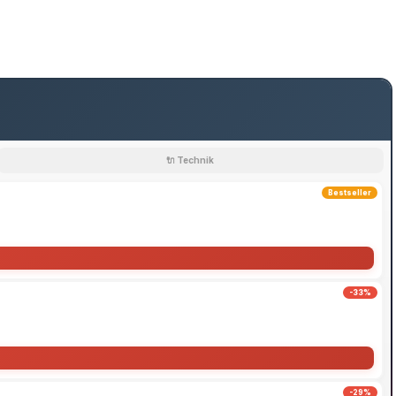
🔌 Technik
Bestseller
-33%
-29%