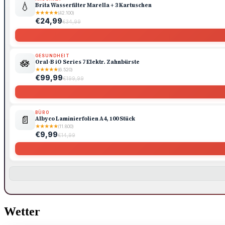
💧
Brita Wasserfilter Marella + 3 Kartuschen
★
★
★
★
★
(42.100)
€24,99
€34,99
GESUNDHEIT
🪷
Oral-B iO Series 7 Elektr. Zahnbürste
★
★
★
★
★
(6.520)
€99,99
€199,99
BÜRO
📄
Albyco Laminierfolien A4, 100 Stück
★
★
★
★
★
(11.800)
€9,99
€14,99
Wetter