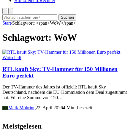
Brutto-Netto-Rechner
Suchen
Suchen
nach:
Start
/
Schlagwort: <span>WoW</span>
Schlagwort:
WoW
Wirtschaft
RTL kauft Sky: TV-Hammer für 150 Millionen
Euro perfekt
Der TV-Hammer des Jahres ist offiziell: RTL kauft Sky
Deutschland, nachdem die EU-Kommission dem Deal zugestimmt
hat. Für eine Summe von 150…
Maik Möhring
22. April 2026
4 Min. Lesezeit
MM
Meistgelesen