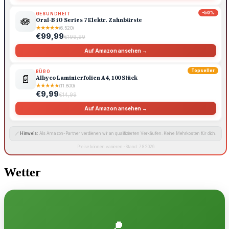
-50%
GESUNDHEIT
🪷
Oral-B iO Series 7 Elektr. Zahnbürste
★
★
★
★
★
(6.520)
€99,99
€199,99
Auf Amazon ansehen →
Topseller
BÜRO
📄
Albyco Laminierfolien A4, 100 Stück
★
★
★
★
★
(11.800)
€9,99
€14,99
Auf Amazon ansehen →
🔗
Hinweis:
Als Amazon-Partner verdienen wir an qualifizierten Verkäufen. Keine Mehrkosten für dich.
Preise können variieren · Stand: 7.8.2026
Wetter
📍