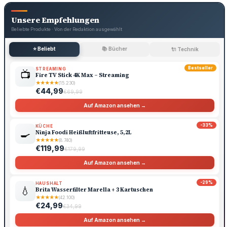
Unsere Empfehlungen
Beliebte Produkte · Von der Redaktion ausgewählt
⭐ Beliebt
📚 Bücher
🔌 Technik
Bestseller
STREAMING
📺
Fire TV Stick 4K Max – Streaming
★
★
★
★
★
(15.230)
€44,99
€69,99
Auf Amazon ansehen →
-33%
KÜCHE
🍳
Ninja Foodi Heißluftfritteuse, 5,2L
★
★
★
★
★
(8.740)
€119,99
€179,99
Auf Amazon ansehen →
-29%
HAUSHALT
💧
Brita Wasserfilter Marella + 3 Kartuschen
★
★
★
★
★
(42.100)
€24,99
€34,99
Auf Amazon ansehen →